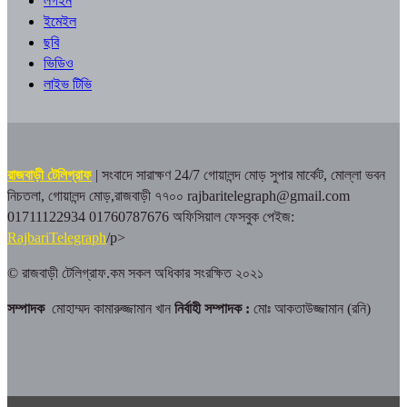
লগইন
ইমেইল
ছবি
ভিডিও
লাইভ টিভি
রাজবাড়ী টেলিগ্রাফ
| সংবাদে সারাক্ষণ 24/7
গোয়ালন্দ মোড় সুপার মার্কেট, মোল্লা ভবন
নিচতলা, গোয়ালন্দ মোড়,রাজবাড়ী ৭৭০০
rajbaritelegraph@gmail.com
01711122934 01760787676
অফিসিয়াল ফেসবুক পেইজ:
RajbariTelegraph
/p>
© রাজবাড়ী টেলিগ্রাফ.কম সকল অধিকার সংরক্ষিত ২০২১
সম্পাদক
মোহাম্মদ কামারুজ্জামান খান
নির্বাহী সম্পাদক :
মোঃ আকতাউজ্জামান (রনি)