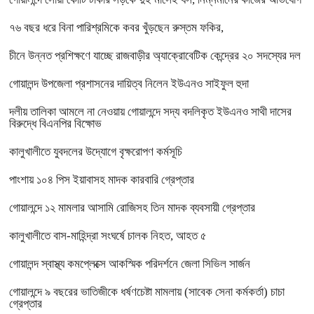
৭৬ বছর ধরে বিনা পারিশ্রমিকে কবর খুঁড়ছেন রুস্তম ফকির,
চীনে উন্নত প্রশিক্ষণে যাচ্ছে রাজবাড়ীর অ্যাক্রোবেটিক কেন্দ্রের ২০ সদস্যের দল
গোয়ালন্দ উপজেলা প্রশাসনের দায়িত্ব নিলেন ইউএনও সাইফুল হুদা
দলীয় তালিকা আমলে না নেওয়ায় গোয়ালন্দে সদ্য বদলিকৃত ইউএনও সাথী দাসের
বিরুদ্ধে বিএনপির বিক্ষোভ
কালুখালীতে যুবদলের উদ্যোগে বৃক্ষরোপণ কর্মসূচি
পাংশায় ১০৪ পিস ইয়াবাসহ মাদক কারবারি গ্রেপ্তার
গোয়ালন্দে ১২ মামলার আসামি রোজিসহ তিন মাদক ব্যবসায়ী গ্রেপ্তার
কালুখালীতে বাস-মাহিন্দ্রা সংঘর্ষে চালক নিহত, আহত ৫
গোয়ালন্দ স্বাস্থ্য কমপ্লেক্সে আকস্মিক পরিদর্শনে জেলা সিভিল সার্জন
গোয়ালন্দে ৯ বছরের ভাতিজীকে ধর্ষণচেষ্টা মামলায় (সাবেক সেনা কর্মকর্তা) চাচা
গ্রেপ্তার