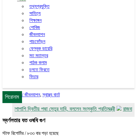
তথ্যপ্রযুক্তি
সাহিত্য
শিক্ষাঙ্গন
শোবিজ
জীবনযাপন
পাচফোঁড়ন
ফেসবুক ডায়েরি
মত মতান্তর
পাঠক কলাম
চলতে ফিরতে
ফিচার
/
জীবনযাপন
,
স্বাস্থ্য বার্তা
শিরোনাম
ের পাশাপাশি দ্বিতীয় পদ্মা সেতুর দাবি, বললেন সংস্কৃতি প্রতিমন্ত্রী
রাজবাড়ীতে ম
স্বর্ণলতার যত ওষধি গুণ
স্টাফ রিপোর্টার
/ ৮৩৩ বার পড়া হয়েছে