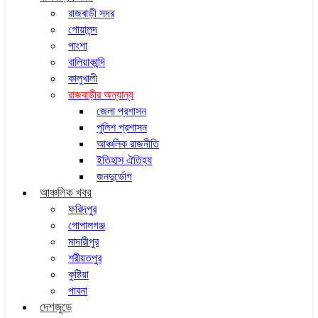
রাজবাড়ী সদর
গোয়ালন্দ
পাংশা
বালিয়াকান্দি
কালুখালী
রাজবাড়ীর অন্যান্য
জেলা প্রশাসন
পুলিশ প্রশাসন
আঞ্চলিক রাজনীতি
ইতিহাস ঐতিহ্য
জনদুর্ভোগ
আঞ্চলিক খবর
ফরিদপুর
গোপালগঞ্জ
মাদারীপুর
শরীয়তপুর
কুষ্টিয়া
পাবনা
দেশজুড়ে