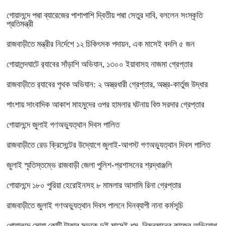
গোয়ালন্দে পদ্মা ব্যারেজের পাশাপাশি দ্বিতীয় পদ্মা সেতুর দাবি, বললেন সংস্কৃতি
প্রতিমন্ত্রী
রাজবাড়ীতে মন্ত্রীর নির্দেশে ১২ চিকিৎসক পদায়ন, এক মাসেই বদলি ৫ জন
গোয়ালন্দঘাটে র‌্যাবের সাঁড়াশি অভিযান, ১৩০০ ইয়াবাসহ নাজমা গ্রেপ্তার
রাজবাড়ীতে র‌্যাবের পৃথক অভিযান: ২ অস্ত্রধারী গ্রেপ্তার, অস্ত্র-কার্তুজ উদ্ধার
পাংশায় সাংবাদিক আকাশ মাহমুদের ওপর হামলার ঘটনায় বিশু সরদার গ্রেপ্তার
গোয়ালন্দে জুলাই গণঅভ্যুত্থান দিবস পালিত
রাজবাড়ীতে রেড ক্রিসেন্টের উদ্যোগে জুলাই-আগস্ট গণঅভ্যুত্থান দিবস পালিত
জুলাই স্মৃতিস্তম্ভে রাজবাড়ী জেলা পুলিশ-প্রশাসনের শ্রদ্ধাঞ্জলি
গোয়ালন্দে ১৮০ পুরিয়া হেরোইনসহ ৮ মামলার আসামি রিনা গ্রেপ্তার
রাজবাড়ীতে জুলাই গণঅভ্যুত্থান দিবস পালনে দিনব্যাপী নানা কর্মসূচি
গোয়ালন্দে সোয়া কোটি টাকার সড়কে দুই মাসেই ধস, নিম্নমানের কাজের অভিযোগ