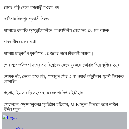
রাজার বাড়ি থেকে রাজবাড়ী হওয়ার গল্প
দুর্ঘটনায় সিঙ্গাপুর প্রবাসী নিহত
পাংশাতে ডাকাতি প্রস্তুতিকালীনে আওয়ামীলীগ নেতা সহ ৩৬ জন আটক
রাজবাড়ীর রেলের কথা
পাংশায় ছাত্রলীগ যুবলীগের ২৪ জনের নামে চাঁদাবাজি মামলা।
গোয়ালন্দে জমিজমা সংক্রান্ত বিরোধের জেরে যুবককে কোদাল দিয়ে কুপিয়ে হত্যা
শোষক নই, সেবক হতে চাই, গোয়ালন্দ পৌর ৩ নং ওয়ার্ড কাউন্সিলর প্রার্থী লিয়াকত
হোসাইন
গড়পাড়া ইমাম বাড়ি মহররম, কাসেদ প্রতিষ্ঠার ইতিহাস
গোয়ালন্দের শ্রেষ্ঠ স্কুলের প্রতিষ্ঠার ইতিহাস, M.E স্কুল কিভাবে হলো নাজির
উদ্দিন স্কুল