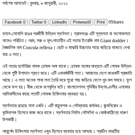
সর্বশেষ আপডেট : বুধবার, ৬ জানুয়ারী, ২০২১
0
Shares
Facebook
0
Twitter
0
LinkedIn
Pinterest
0
Print
হলদে-সোনালি রঙের পরজীবী উদ্ভিদ স্বর্ণলতা। গ্রামগঞ্জে এটি শূন্যলতা বা অলোকলতা
নামেও পরিচিত। নরম, সরু ও মূল-পাতাহীন এই লতার ইংরেজি নাম Giant dodder।
বৈজ্ঞানিক নাম Cuscuta reflexa। ছোট ও মাঝারি উচ্চতার গাছে জড়িয়ে থাকতে দেখা
যায় এ লতা।
এই লতার হস্টেরিয়া নামক চোষক অঙ্গ থাকে। চোষক অঙ্গের মাধ্যমে এটি পোষক উদ্ভিদ
থেকে পুষ্টি উপাদান গ্রহণ করে। এটি একবর্ষজীবী লতা। আমাদের দেশে কয়েকটি প্রজাতি
আছে। এ লতা অনেক শাখা লতা তৈরি করে পুরো গাছ জড়িয়ে ফেলে খুব কম সময়ে। ফুল
থেকে ফল হয়। বীজ থেকে বংশবৃদ্ধি ঘটে। বাংলাদেশসহ পৃথিবীর উষ্ণমণ্ডলীয় এলাকার
আদিবাসীদের কাছে লতাটি লোকজ চিকিৎসায় ব্যবহৃত হয়।
স্বর্ণলতার রয়েছে নানা ওষধি। এটি বায়ুনাশক ও পেটব্যথায় কার্যকর। জন্মনিরোধ ও
কৃমিনাশক হিসেবে কাজ করে থাকে। স্বর্ণলতার নির্যাস পেটফাঁপা ও কোষ্ঠকাঠিন্যে দারুণ
উপকারী।
আয়ুর্বেদ চিকিৎসায় স্বর্ণলতা ওষুধ হিসেবে ব্যবহার হয়ে আসছে। প্রাচীন ভারতীয়