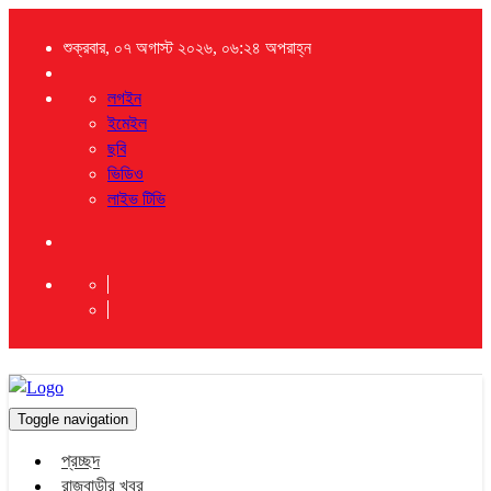
শুক্রবার, ০৭ অগাস্ট ২০২৬, ০৬:২৪ অপরাহ্ন
লগইন
ইমেইল
ছবি
ভিডিও
লাইভ টিভি
Toggle navigation
প্রচ্ছদ
রাজবাড়ীর খবর