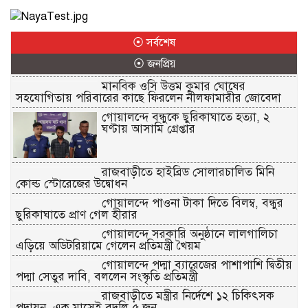
⦿ সর্বশেষ
⦿ জনপ্রিয়
মানবিক ওসি উত্তম কুমার ঘোষের
সহযোগিতায় পরিবারের কাছে ফিরলেন নীলফামারীর জোবেদা
গোয়ালন্দে বন্ধুকে ছুরিকাঘাতে হত্যা, ২
ঘণ্টায় আসামি গ্রেপ্তার
রাজবাড়ীতে হাইব্রিড সোলারচালিত মিনি
কোল্ড স্টোরেজের উদ্বোধন
গোয়ালন্দে পাওনা টাকা দিতে বিলম্ব, বন্ধুর
ছুরিকাঘাতে প্রাণ গেল হীরার
গোয়ালন্দে সরকারি অনুষ্ঠানে লালগালিচা
এড়িয়ে অডিটরিয়ামে গেলেন প্রতিমন্ত্রী খৈয়ম
গোয়ালন্দে পদ্মা ব্যারেজের পাশাপাশি দ্বিতীয়
পদ্মা সেতুর দাবি, বললেন সংস্কৃতি প্রতিমন্ত্রী
রাজবাড়ীতে মন্ত্রীর নির্দেশে ১২ চিকিৎসক
পদায়ন, এক মাসেই বদলি ৫ জন