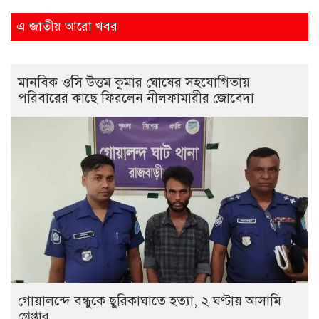
এ জাতীয় আরো খবর
মানবিক ওসি উত্তম কুমার ঘোষের সহযোগিতায়
পরিবারের কাছে ফিরলেন নীলফামারীর জোবেদা
গোয়ালন্দে বন্ধুকে ছুরিকাঘাতে হত্যা, ২ ঘণ্টায় আসামি
গ্রেপ্তার