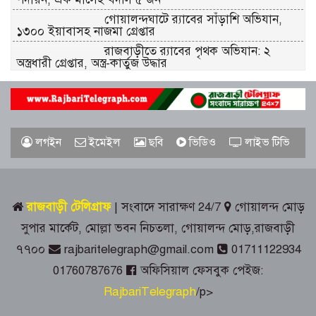
গোয়ালন্দঘাটে র‌্যাবের সাঁড়াশি অভিযান,
১৩০০ ইয়াবাসহ নাজমা গ্রেপ্তার
রাজবাড়ীতে র‌্যাবের পৃথক অভিযান: ২
অস্ত্রধারী গ্রেপ্তার, অস্ত্র-কার্তুজ উদ্ধার
পাংশায় সাংবাদিক আকাশ মাহমুদের ওপর
হামলার ঘটনায় বিশু সরদার গ্রেপ্তার
গোয়ালন্দে জুলাই গণঅভ্যুত্থান দিবস পালিত
লগইন
ইমেইল
ছবি
ভিডিও
লাইভ টিভি
রাজবাড়ীতে রেড ক্রিসেন্টের উদ্যোগে জুলাই-
রাজবাড়ী টেলিগ্রাফ
| সংবাদে সারাক্ষণ 24/7
গোয়ালন্দ মোড়
আগস্ট গণঅভ্যুত্থান দিবস পালিত
সুপার মার্কেট, মোল্লা ভবন নিচতলা, গোয়ালন্দ মোড়,রাজবাড়ী
৭৭০০
rajbaritelegraph@gmail.com
01711122934
জুলাই স্মৃতিস্তম্ভে রাজবাড়ী জেলা পুলিশ-
প্রশাসনের শ্রদ্ধাঞ্জলি
01760787676
অফিসিয়াল ফেসবুক পেইজ:
RajbariTelegraph
/p>
গোয়ালন্দে ১৮০ পুরিয়া হেরোইনসহ ৮