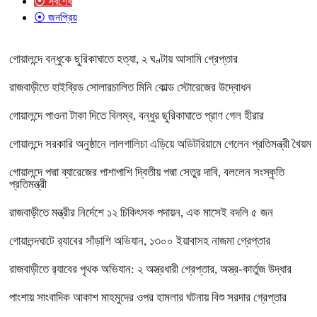
⦿ সর্বশেষ
⦿ জনপ্রিয়
গোয়ালন্দে বন্ধুকে ছুরিকাঘাতে হত্যা, ২ ঘণ্টায় আসামি গ্রেপ্তার
রাজবাড়ীতে হাইব্রিড সোলারচালিত মিনি কোল্ড স্টোরেজের উদ্বোধন
গোয়ালন্দে পাওনা টাকা দিতে বিলম্ব, বন্ধুর ছুরিকাঘাতে প্রাণ গেল হীরার
গোয়ালন্দে সরকারি অনুষ্ঠানে লালগালিচা এড়িয়ে অডিটরিয়ামে গেলেন প্রতিমন্ত্রী খৈয়ম
গোয়ালন্দে পদ্মা ব্যারেজের পাশাপাশি দ্বিতীয় পদ্মা সেতুর দাবি, বললেন সংস্কৃতি
প্রতিমন্ত্রী
রাজবাড়ীতে মন্ত্রীর নির্দেশে ১২ চিকিৎসক পদায়ন, এক মাসেই বদলি ৫ জন
গোয়ালন্দঘাটে র‌্যাবের সাঁড়াশি অভিযান, ১৩০০ ইয়াবাসহ নাজমা গ্রেপ্তার
রাজবাড়ীতে র‌্যাবের পৃথক অভিযান: ২ অস্ত্রধারী গ্রেপ্তার, অস্ত্র-কার্তুজ উদ্ধার
পাংশায় সাংবাদিক আকাশ মাহমুদের ওপর হামলার ঘটনায় বিশু সরদার গ্রেপ্তার