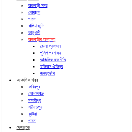
রাজবাড়ী সদর
গোয়ালন্দ
পাংশা
বালিয়াকান্দি
কালুখালী
রাজবাড়ীর অন্যান্য
জেলা প্রশাসন
পুলিশ প্রশাসন
আঞ্চলিক রাজনীতি
ইতিহাস ঐতিহ্য
জনদুর্ভোগ
আঞ্চলিক খবর
ফরিদপুর
গোপালগঞ্জ
মাদারীপুর
শরীয়তপুর
কুষ্টিয়া
পাবনা
দেশজুড়ে