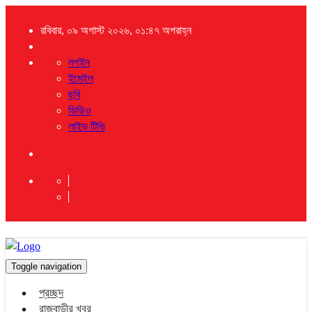
রবিবার, ০৯ অগাস্ট ২০২৬, ০১:৪৭ অপরাহ্ন
লগইন
ইমেইল
ছবি
ভিডিও
লাইভ টিভি
Toggle navigation
প্রচ্ছদ
রাজবাড়ীর খবর