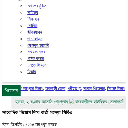
তথ্যপ্রযুক্তি
সাহিত্য
শিক্ষাঙ্গন
শোবিজ
জীবনযাপন
পাচফোঁড়ন
ফেসবুক ডায়েরি
মত মতান্তর
পাঠক কলাম
চলতে ফিরতে
ফিচার
/
চট্টগ্রাম বিভাগ
,
রাজবাড়ী জেলা
,
শরীয়তপুর
,
সংবাদ শিরোনাম
,
সিলেট বিভাগ
শিরোনাম
কাঘাতে হত্যা, ২ ঘণ্টায় আসামি গ্রেপ্তার
রাজবাড়ীতে হাইব্রিড সোলারচালিত মিন
সাংবাদিক নিয়োগ দিবে বার্তা সংস্থা পিবিএ
স্টাফ রিপোর্টার
/ ১৫২৫ বার পড়া হয়েছে