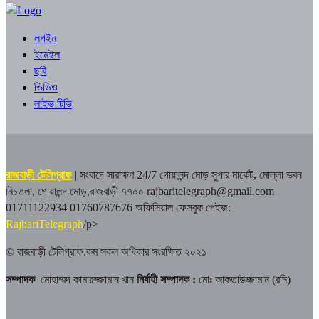
লগইন
ইমেইল
ছবি
ভিডিও
লাইভ টিভি
রাজবাড়ী টেলিগ্রাফ
| সংবাদে সারাক্ষণ 24/7
গোয়ালন্দ মোড় সুপার মার্কেট, মোল্লা ভবন
নিচতলা, গোয়ালন্দ মোড়,রাজবাড়ী ৭৭০০
rajbaritelegraph@gmail.com
01711122934 01760787676
অফিসিয়াল ফেসবুক পেইজ:
RajbariTelegraph
/p>
© রাজবাড়ী টেলিগ্রাফ.কম সকল অধিকার সংরক্ষিত ২০২১
সম্পাদক
মোহাম্মদ কামারুজ্জামান খান
নির্বাহী সম্পাদক :
মোঃ আকতাউজ্জামান (রনি)