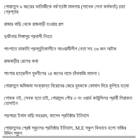
গোয়ালন্দে ৯ বছরের ভাতিজীকে ধর্ষণচেষ্টা মামলায় (সাবেক সেনা কর্মকর্তা) চাচা
গ্রেপ্তার
রাজার বাড়ি থেকে রাজবাড়ী হওয়ার গল্প
দুর্ঘটনায় সিঙ্গাপুর প্রবাসী নিহত
পাংশাতে ডাকাতি প্রস্তুতিকালীনে আওয়ামীলীগ নেতা সহ ৩৬ জন আটক
রাজবাড়ীর রেলের কথা
পাংশায় ছাত্রলীগ যুবলীগের ২৪ জনের নামে চাঁদাবাজি মামলা।
গোয়ালন্দে জমিজমা সংক্রান্ত বিরোধের জেরে যুবককে কোদাল দিয়ে কুপিয়ে হত্যা
শোষক নই, সেবক হতে চাই, গোয়ালন্দ পৌর ৩ নং ওয়ার্ড কাউন্সিলর প্রার্থী লিয়াকত
হোসাইন
গড়পাড়া ইমাম বাড়ি মহররম, কাসেদ প্রতিষ্ঠার ইতিহাস
গোয়ালন্দের শ্রেষ্ঠ স্কুলের প্রতিষ্ঠার ইতিহাস, M.E স্কুল কিভাবে হলো নাজির
উদ্দিন স্কুল