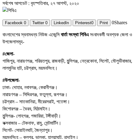
সর্বশেষ আপডেট : বৃহস্পতিবার, ২৭ আগস্ট, ২০২০
0
Shares
Facebook
0
Twitter
0
LinkedIn
Pinterest
0
Print
বাংলাদেশের স্বনামধন্য নিউজ এজেন্সি
বার্তা সংস্থা পিবিএ
সংবাদকর্মী অবশ্যক জেলা ও
উপজেলাসমূহ-
#জেলা-
গাজিপুর, নারায়ণগঞ্জ, শরিয়তপুর, রাজবাড়ী, মুন্সিগঞ্জ, নেত্রকোনা, সিলেট, মৌলুভীবাজার,
লালমুনির হাট, চট্টগ্রাম, ময়মনসিংহ।
#উপজেলা-
ঢাকা- দোহার, নবাবগঞ্জ, কেরানীগঞ্জ।
নারায়ণগঞ্জ – সিদ্দিরগঞ্জ, ফতুল্লা, রূপগঞ্জ।
চট্টগ্রাম – সাতকানিয়া, মীরেরসরাই, পতেঙ্গা।
কিশোরগঞ্জ – ভৈরব, মিঠামাইন।
মুন্সিগঞ্জ- লোহগঞ্জ, গজারিয়া, টঙ্গীবাড়ী।
কক্সবাজার – টেকনাফ, রামু, সেন্টমার্টিন।
সিলেট- সোয়াইনঘাট, জৈন্তাপুর।
ময়মনসিংহ – কুলপুর, ভালুকা, হালুয়াঘাট, নান্দাইল।