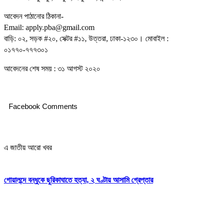
আবেদন পাঠানোর ঠিকানা-
Email: apply.pba@gmail.com
বাড়ি: ০২, সড়ক #২০, সেক্টর #১১, উত্তরা, ঢাকা-১২৩০। মোবাইল :
০১৭৭০-৭৭৭৩০১
আবেদনের শেষ সময় : ৩১ আগস্ট ২০২০
Facebook Comments
এ জাতীয় আরো খবর
গোয়ালন্দে বন্ধুকে ছুরিকাঘাতে হত্যা, ২ ঘণ্টায় আসামি গ্রেপ্তার