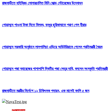
রাজবাড়ীতে হাইব্রিড সোলারচালিত মিনি কোল্ড স্টোরেজের উদ্বোধন
গোয়ালন্দে পাওনা টাকা দিতে বিলম্ব, বন্ধুর ছুরিকাঘাতে প্রাণ গেল হীরার
গোয়ালন্দে সরকারি অনুষ্ঠানে লালগালিচা এড়িয়ে অডিটরিয়ামে গেলেন প্রতিমন্ত্রী খৈয়ম
গোয়ালন্দে পদ্মা ব্যারেজের পাশাপাশি দ্বিতীয় পদ্মা সেতুর দাবি, বললেন সংস্কৃতি প্রতিমন্ত্রী
রাজবাড়ীতে মন্ত্রীর নির্দেশে ১২ চিকিৎসক পদায়ন, এক মাসেই বদলি ৫ জন