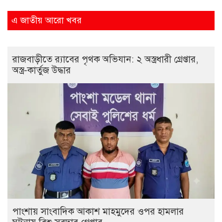
এ জাতীয় আরো খবর
রাজবাড়ীতে র‌্যাবের পৃথক অভিযান: ২ অস্ত্রধারী গ্রেপ্তার,
অস্ত্র-কার্তুজ উদ্ধার
পাংশায় সাংবাদিক আকাশ মাহমুদের ওপর হামলার