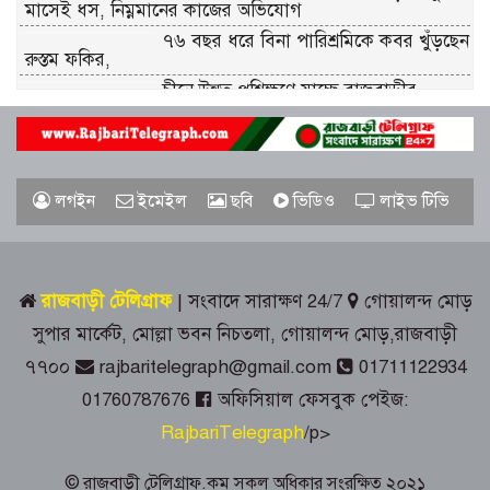
মাসেই ধস, নিম্নমানের কাজের অভিযোগ
৭৬ বছর ধরে বিনা পারিশ্রমিকে কবর খুঁড়ছেন
রুস্তম ফকির,
চীনে উন্নত প্রশিক্ষণে যাচ্ছে রাজবাড়ীর
অ্যাক্রোবেটিক কেন্দ্রের ২০ সদস্যের দল
গোয়ালন্দ উপজেলা প্রশাসনের দায়িত্ব নিলেন
ইউএনও সাইফুল হুদা
লগইন
ইমেইল
ছবি
ভিডিও
লাইভ টিভি
দলীয় তালিকা আমলে না নেওয়ায়
গোয়ালন্দে সদ্য বদলিকৃত ইউএনও সাথী
দাসের বিরুদ্ধে বিএনপির বিক্ষোভ
রাজবাড়ী টেলিগ্রাফ
| সংবাদে সারাক্ষণ 24/7
গোয়ালন্দ মোড়
কালুখালীতে যুবদলের উদ্যোগে বৃক্ষরোপণ
সুপার মার্কেট, মোল্লা ভবন নিচতলা, গোয়ালন্দ মোড়,রাজবাড়ী
কর্মসূচি
৭৭০০
rajbaritelegraph@gmail.com
01711122934
01760787676
অফিসিয়াল ফেসবুক পেইজ:
পাংশায় ১০৪ পিস ইয়াবাসহ মাদক কারবারি
গ্রেপ্তার
RajbariTelegraph
/p>
© রাজবাড়ী টেলিগ্রাফ.কম সকল অধিকার সংরক্ষিত ২০২১