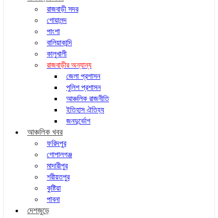
রাজবাড়ী সদর
গোয়ালন্দ
পাংশা
বালিয়াকান্দি
কালুখালী
রাজবাড়ীর অন্যান্য
জেলা প্রশাসন
পুলিশ প্রশাসন
আঞ্চলিক রাজনীতি
ইতিহাস ঐতিহ্য
জনদুর্ভোগ
আঞ্চলিক খবর
ফরিদপুর
গোপালগঞ্জ
মাদারীপুর
শরীয়তপুর
কুষ্টিয়া
পাবনা
দেশজুড়ে