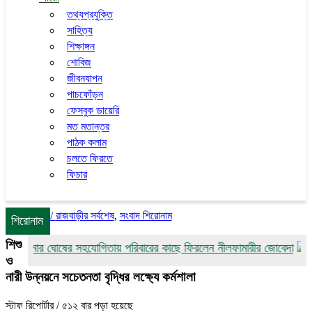
তথ্যপ্রযুক্তি
সাহিত্য
শিক্ষাঙ্গন
শোবিজ
জীবনযাপন
পাচফোঁড়ন
ফেসবুক ডায়েরি
মত মতান্তর
পাঠক কলাম
চলতে ফিরতে
ফিচার
/
রাজবাড়ীর সর্বশেষ
,
সংবাদ শিরোনাম
শিরোনাম
শিশু
ম কুমার ঘোষের সহযোগিতায় পরিবারের কাছে ফিরলেন নীলফামারীর জোবেদা
গোয়া
ও
নারী উন্নয়নে সচেতনতা বৃদ্ধির লক্ষ্যে কর্মশালা
স্টাফ রিপোর্টার
/ ৫১২ বার পড়া হয়েছে