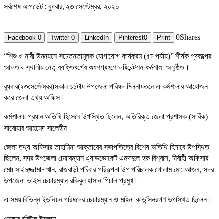
সর্বশেষ আপডেট : বুধবার, ২৩ সেপ্টেম্বর, ২০২০
0
Shares
Facebook
0
Twitter
0
LinkedIn
Pinterest
0
Print
“শিশু ও নারী উন্নয়নে সচেতনতামূলক যোগাযোগ কার্যক্রম (৫ম পর্যায়)” শীর্ষক প্রকল্পের
আওতায় স্থানীয় নেতৃ ব্যক্তিবর্গের অংশগ্রহণে ওরিয়েন্টশন কর্মশালা অনুষ্ঠিত।
বুধবার(২৩সেপ্টেম্বর)সকাল ১১টায় উপজেলা পরিষদ মিলনায়তনে এ কর্মশালার আয়োজন
করে জেলা তথ্য অফিস।
কর্মশালায় প্রধান অতিথি হিসেবে উপস্থিত ছিলেন, অতিরিক্ত জেলা প্রশাসক (সার্বিক)
সারোয়ার আহমেদ সালেহীন।
জেলা তথ্য অফিসার তাহামিনা আক্তারের সভাপতিত্বে বিশেষ অতিথি হিসাবে উপস্থিত
ছিলেন, সদর উপজেলা চেয়ারম্যান এ্যাডভোকেট এমদাদুল হক বিশ্বাস, নির্বাহী অফিসার
মোঃ সাইদুজ্জামান খান, রাজবাড়ী পরিবার পরিকল্পনা উপ পরিচালক গোলাম মো: আজম, সদর
উপজেলা ভাইস চেয়ারম্যান রকিবুল হাসান পিয়াল প্রমুখ।
এ সময় বিভিন্ন ইউনিয়ন পরিষদের চেয়ারম্যান ও মহিলা কাউন্সিলরগণ উপস্থিত ছিলেন।
খন্দকার রবিউল ইসলাম