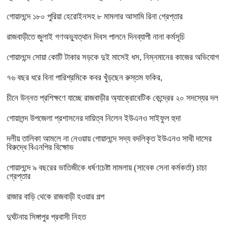
গোয়ালন্দে ১৮০ পুরিয়া হেরোইনসহ ৮ মামলার আসামি রিনা গ্রেপ্তার
রাজবাড়ীতে জুলাই গণঅভ্যুত্থান দিবস পালনে দিনব্যাপী নানা কর্মসূচি
গোয়ালন্দে সোয়া কোটি টাকার সড়কে দুই মাসেই ধস, নিম্নমানের কাজের অভিযোগ
৭৬ বছর ধরে বিনা পারিশ্রমিকে কবর খুঁড়ছেন রুস্তম ফকির,
চীনে উন্নত প্রশিক্ষণে যাচ্ছে রাজবাড়ীর অ্যাক্রোবেটিক কেন্দ্রের ২০ সদস্যের দল
গোয়ালন্দ উপজেলা প্রশাসনের দায়িত্ব নিলেন ইউএনও সাইফুল হুদা
দলীয় তালিকা আমলে না নেওয়ায় গোয়ালন্দে সদ্য বদলিকৃত ইউএনও সাথী দাসের
বিরুদ্ধে বিএনপির বিক্ষোভ
গোয়ালন্দে ৯ বছরের ভাতিজীকে ধর্ষণচেষ্টা মামলায় (সাবেক সেনা কর্মকর্তা) চাচা
গ্রেপ্তার
রাজার বাড়ি থেকে রাজবাড়ী হওয়ার গল্প
দুর্ঘটনায় সিঙ্গাপুর প্রবাসী নিহত