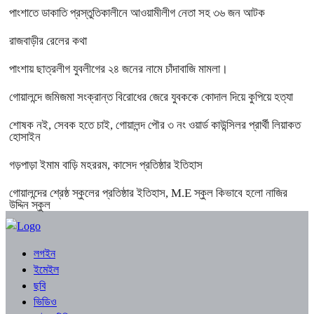
পাংশাতে ডাকাতি প্রস্তুতিকালীনে আওয়ামীলীগ নেতা সহ ৩৬ জন আটক
রাজবাড়ীর রেলের কথা
পাংশায় ছাত্রলীগ যুবলীগের ২৪ জনের নামে চাঁদাবাজি মামলা।
গোয়ালন্দে জমিজমা সংক্রান্ত বিরোধের জেরে যুবককে কোদাল দিয়ে কুপিয়ে হত্যা
শোষক নই, সেবক হতে চাই, গোয়ালন্দ পৌর ৩ নং ওয়ার্ড কাউন্সিলর প্রার্থী লিয়াকত
হোসাইন
গড়পাড়া ইমাম বাড়ি মহররম, কাসেদ প্রতিষ্ঠার ইতিহাস
গোয়ালন্দের শ্রেষ্ঠ স্কুলের প্রতিষ্ঠার ইতিহাস, M.E স্কুল কিভাবে হলো নাজির
উদ্দিন স্কুল
লগইন
ইমেইল
ছবি
ভিডিও