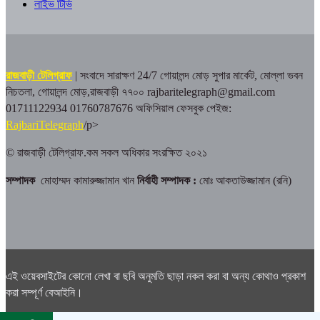
লাইভ টিভি
রাজবাড়ী টেলিগ্রাফ
| সংবাদে সারাক্ষণ 24/7
গোয়ালন্দ মোড় সুপার মার্কেট, মোল্লা ভবন
নিচতলা, গোয়ালন্দ মোড়,রাজবাড়ী ৭৭০০
rajbaritelegraph@gmail.com
01711122934 01760787676
অফিসিয়াল ফেসবুক পেইজ:
RajbariTelegraph
/p>
© রাজবাড়ী টেলিগ্রাফ.কম সকল অধিকার সংরক্ষিত ২০২১
সম্পাদক
মোহাম্মদ কামারুজ্জামান খান
নির্বাহী সম্পাদক :
মোঃ আকতাউজ্জামান (রনি)
এই ওয়েবসাইটের কোনো লেখা বা ছবি অনুমতি ছাড়া নকল করা বা অন্য কোথাও প্রকাশ
করা সম্পূর্ণ বেআইনি।