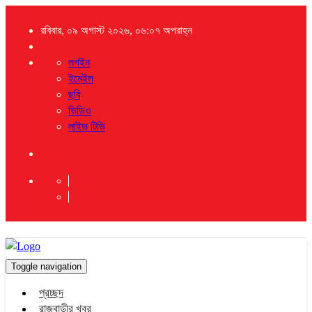
রবিবার, ০৯ অগাস্ট ২০২৬, ০৬:০৭ অপরাহ্ন
লগইন
ইমেইল
ছবি
ভিডিও
লাইভ টিভি
Toggle navigation
প্রচ্ছদ
রাজবাড়ীর খবর