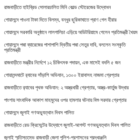
রাজবাড়ীতে হাইব্রিড সোলারচালিত মিনি কোল্ড স্টোরেজের উদ্বোধন
গোয়ালন্দে পাওনা টাকা দিতে বিলম্ব, বন্ধুর ছুরিকাঘাতে প্রাণ গেল হীরার
গোয়ালন্দে সরকারি অনুষ্ঠানে লালগালিচা এড়িয়ে অডিটরিয়ামে গেলেন প্রতিমন্ত্রী খৈয়ম
গোয়ালন্দে পদ্মা ব্যারেজের পাশাপাশি দ্বিতীয় পদ্মা সেতুর দাবি, বললেন সংস্কৃতি
প্রতিমন্ত্রী
রাজবাড়ীতে মন্ত্রীর নির্দেশে ১২ চিকিৎসক পদায়ন, এক মাসেই বদলি ৫ জন
গোয়ালন্দঘাটে র‌্যাবের সাঁড়াশি অভিযান, ১৩০০ ইয়াবাসহ নাজমা গ্রেপ্তার
রাজবাড়ীতে র‌্যাবের পৃথক অভিযান: ২ অস্ত্রধারী গ্রেপ্তার, অস্ত্র-কার্তুজ উদ্ধার
পাংশায় সাংবাদিক আকাশ মাহমুদের ওপর হামলার ঘটনায় বিশু সরদার গ্রেপ্তার
গোয়ালন্দে জুলাই গণঅভ্যুত্থান দিবস পালিত
রাজবাড়ীতে রেড ক্রিসেন্টের উদ্যোগে জুলাই-আগস্ট গণঅভ্যুত্থান দিবস পালিত
জুলাই স্মৃতিস্তম্ভে রাজবাড়ী জেলা পুলিশ-প্রশাসনের শ্রদ্ধাঞ্জলি