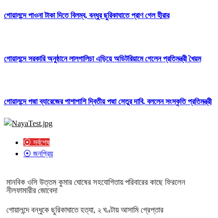
গোয়ালন্দে পাওনা টাকা দিতে বিলম্ব, বন্ধুর ছুরিকাঘাতে প্রাণ গেল হীরার
গোয়ালন্দে সরকারি অনুষ্ঠানে লালগালিচা এড়িয়ে অডিটরিয়ামে গেলেন প্রতিমন্ত্রী খৈয়ম
গোয়ালন্দে পদ্মা ব্যারেজের পাশাপাশি দ্বিতীয় পদ্মা সেতুর দাবি, বললেন সংস্কৃতি প্রতিমন্ত্রী
⦿ সর্বশেষ
⦿ জনপ্রিয়
মানবিক ওসি উত্তম কুমার ঘোষের সহযোগিতায় পরিবারের কাছে ফিরলেন
নীলফামারীর জোবেদা
গোয়ালন্দে বন্ধুকে ছুরিকাঘাতে হত্যা, ২ ঘণ্টায় আসামি গ্রেপ্তার