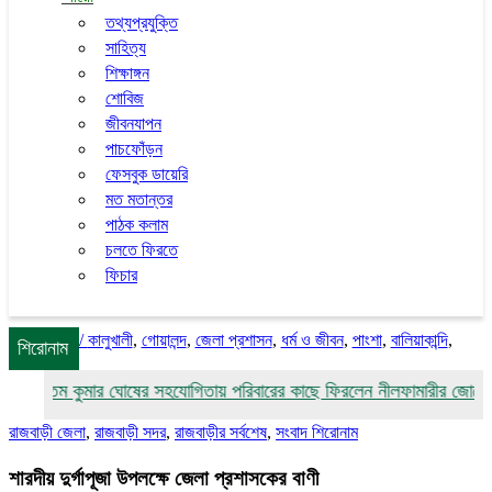
তথ্যপ্রযুক্তি
সাহিত্য
শিক্ষাঙ্গন
শোবিজ
জীবনযাপন
পাচফোঁড়ন
ফেসবুক ডায়েরি
মত মতান্তর
পাঠক কলাম
চলতে ফিরতে
ফিচার
/
কালুখালী
,
গোয়ালন্দ
,
জেলা প্রশাসন
,
ধর্ম ও জীবন
,
পাংশা
,
বালিয়াকান্দি
,
শিরোনাম
উত্তম কুমার ঘোষের সহযোগিতায় পরিবারের কাছে ফিরলেন নীলফামারীর জোবেদা
রাজবাড়ী জেলা
,
রাজবাড়ী সদর
,
রাজবাড়ীর সর্বশেষ
,
সংবাদ শিরোনাম
শারদীয় দুর্গাপূজা উপলক্ষে জেলা প্রশাসকের বাণী