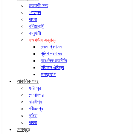
রাজবাড়ী সদর
গোয়ালন্দ
পাংশা
বালিয়াকান্দি
কালুখালী
রাজবাড়ীর অন্যান্য
জেলা প্রশাসন
পুলিশ প্রশাসন
আঞ্চলিক রাজনীতি
ইতিহাস ঐতিহ্য
জনদুর্ভোগ
আঞ্চলিক খবর
ফরিদপুর
গোপালগঞ্জ
মাদারীপুর
শরীয়তপুর
কুষ্টিয়া
পাবনা
দেশজুড়ে