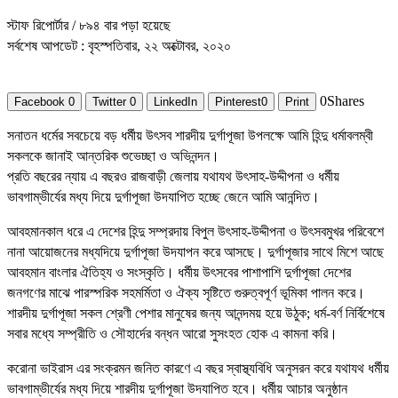
স্টাফ রিপোর্টার
/ ৮৯৪ বার পড়া হয়েছে
সর্বশেষ আপডেট : বৃহস্পতিবার, ২২ অক্টোবর, ২০২০
0
Shares
Facebook
0
Twitter
0
LinkedIn
Pinterest
0
Print
সনাতন ধর্মের সবচেয়ে বড় ধর্মীয় উৎসব শারদীয় দুর্গাপূজা উপলক্ষে আমি হিন্দু ধর্মাবলম্বী
সকলকে জানাই আন্তরিক শুভেচ্ছা ও অভিনন্দন।
প্রতি বছরের ন্যায় এ বছরও রাজবাড়ী জেলায় যথাযথ উৎসাহ-উদ্দীপনা ও ধর্মীয়
ভাবগাম্ভীর্যের মধ্য দিয়ে দুর্গাপূজা উদযাপিত হচ্ছে জেনে আমি আনন্দিত।
আবহমানকাল ধরে এ দেশের হিন্দু সম্প্রদায় বিপুল উৎসাহ-উদ্দীপনা ও উৎসবমুখর পরিবেশে
নানা আয়ােজনের মধ্যদিয়ে দুর্গাপূজা উদযাপন করে আসছে। দুর্গাপূজার সাথে মিশে আছে
আবহমান বাংলার ঐতিহ্য ও সংস্কৃতি। ধর্মীয় উৎসবের পাশাপাশি দুর্গাপূজা দেশের
জনগণের মাঝে পারস্পরিক সহমর্মিতা ও ঐক্য সৃষ্টিতে গুরুত্বপূর্ণ ভূমিকা পালন করে।
শারদীয় দুর্গাপূজা সকল শ্রেণী পেশার মানুষের জন্য আনন্দময় হয়ে উঠুক; ধর্ম-বর্ণ নির্বিশেষে
সবার মধ্যে সম্প্রীতি ও সৌহার্দের বন্ধন আরাে সুসংহত হােক এ কামনা করি।
করােনা ভাইরাস এর সংক্রমন জনিত কারণে এ বছর স্বাস্থ্যবিধি অনুসরন করে যথাযথ ধর্মীয়
ভাবগাম্ভীর্যের মধ্য দিয়ে শারদীয় দুর্গাপূজা উদযাপিত হবে। ধর্মীয় আচার অনুষ্ঠান