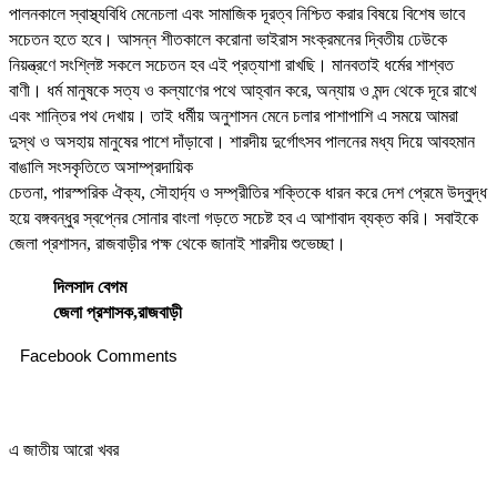
পালনকালে স্বাস্থ্যবিধি মেনেচলা এবং সামাজিক দূরত্ব নিশ্চিত করার বিষয়ে বিশেষ ভাবে
সচেতন হতে হবে। আসন্ন শীতকালে করােনা ভাইরাস সংক্রমনের দ্বিতীয় ঢেউকে
নিয়ন্ত্রণে সংশ্লিষ্ট সকলে সচেতন হব এই প্রত্যাশা রাখছি। মানবতাই ধর্মের শাশ্বত
বাণী। ধর্ম মানুষকে সত্য ও কল্যাণের পথে আহ্বান করে, অন্যায় ও মন্দ থেকে দূরে রাখে
এবং শান্তির পথ দেখায়। তাই ধর্মীয় অনুশাসন মেনে চলার পাশাপাশি এ সময়ে আমরা
দুস্থ ও অসহায় মানুষের পাশে দাঁড়াবাে। শারদীয় দুর্গোৎসব পালনের মধ্য দিয়ে আবহমান
বাঙালি সংসকৃতিতে অসাম্প্রদায়িক
চেতনা, পারস্পরিক ঐক্য, সৌহার্দ্য ও সম্প্রীতির শক্তিকে ধারন করে দেশ প্রেমে উদ্বুদ্ধ
হয়ে বঙ্গবন্ধুর স্বপ্নের সােনার বাংলা গড়তে সচেষ্ট হব এ আশাবাদ ব্যক্ত করি। সবাইকে
জেলা প্রশাসন, রাজবাড়ীর পক্ষ থেকে জানাই শারদীয় শুভেচ্ছা।
দিলসাদ বেগম
জেলা প্রশাসক,রাজবাড়ী
Facebook Comments
এ জাতীয় আরো খবর