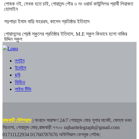
শোষক নই, সেবক হতে চাই, গোয়ালন্দ পৌর ৩ নং ওয়ার্ড কাউন্সিলর প্রার্থী লিয়াকত
হোসাইন
গড়পাড়া ইমাম বাড়ি মহররম, কাসেদ প্রতিষ্ঠার ইতিহাস
গোয়ালন্দের শ্রেষ্ঠ স্কুলের প্রতিষ্ঠার ইতিহাস, M.E স্কুল কিভাবে হলো নাজির
উদ্দিন স্কুল
লগইন
ইমেইল
ছবি
ভিডিও
লাইভ টিভি
রাজবাড়ী টেলিগ্রাফ
| সংবাদে সারাক্ষণ 24/7
গোয়ালন্দ মোড় সুপার মার্কেট, মোল্লা ভবন
নিচতলা, গোয়ালন্দ মোড়,রাজবাড়ী ৭৭০০
rajbaritelegraph@gmail.com
01711122934 01760787676
অফিসিয়াল ফেসবুক পেইজ: