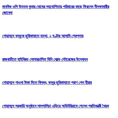
মানবিক ওসি উত্তম কুমার ঘোষের সহযোগিতায় পরিবারের কাছে ফিরলেন নীলফামারীর
জোবেদা
গোয়ালন্দে বন্ধুকে ছুরিকাঘাতে হত্যা, ২ ঘণ্টায় আসামি গ্রেপ্তার
রাজবাড়ীতে হাইব্রিড সোলারচালিত মিনি কোল্ড স্টোরেজের উদ্বোধন
গোয়ালন্দে পাওনা টাকা দিতে বিলম্ব, বন্ধুর ছুরিকাঘাতে প্রাণ গেল হীরার
গোয়ালন্দে সরকারি অনুষ্ঠানে লালগালিচা এড়িয়ে অডিটরিয়ামে গেলেন প্রতিমন্ত্রী খৈয়ম