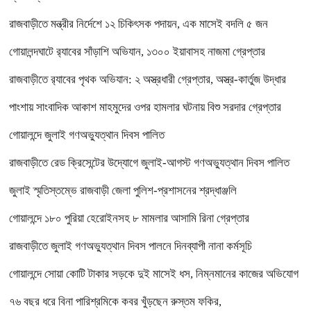
রাজবাড়ীতে মন্ত্রীর নির্দেশে ১২ চিকিৎসক পদায়ন, এক মাসেই বদলি ৫ জন
গোয়ালন্দঘাটে র‌্যাবের সাঁড়াশি অভিযান, ১৩০০ ইয়াবাসহ নাজমা গ্রেপ্তার
রাজবাড়ীতে র‌্যাবের পৃথক অভিযান: ২ অস্ত্রধারী গ্রেপ্তার, অস্ত্র-কার্তুজ উদ্ধার
পাংশায় সাংবাদিক আকাশ মাহমুদের ওপর হামলার ঘটনায় বিশু সরদার গ্রেপ্তার
গোয়ালন্দে জুলাই গণঅভ্যুত্থান দিবস পালিত
রাজবাড়ীতে রেড ক্রিসেন্টের উদ্যোগে জুলাই-আগস্ট গণঅভ্যুত্থান দিবস পালিত
জুলাই স্মৃতিস্তম্ভে রাজবাড়ী জেলা পুলিশ-প্রশাসনের শ্রদ্ধাঞ্জলি
গোয়ালন্দে ১৮০ পুরিয়া হেরোইনসহ ৮ মামলার আসামি রিনা গ্রেপ্তার
রাজবাড়ীতে জুলাই গণঅভ্যুত্থান দিবস পালনে দিনব্যাপী নানা কর্মসূচি
গোয়ালন্দে সোয়া কোটি টাকার সড়কে দুই মাসেই ধস, নিম্নমানের কাজের অভিযোগ
৭৬ বছর ধরে বিনা পারিশ্রমিকে কবর খুঁড়ছেন রুস্তম ফকির,