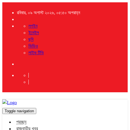
রবিবার, ০৯ অগাস্ট ২০২৬, ০৫:৫০ অপরাহ্ন
লগইন
ইমেইল
ছবি
ভিডিও
লাইভ টিভি
Toggle navigation
প্রচ্ছদ
রাজবাড়ীর খবর