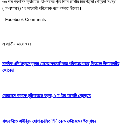
৩৬ তম প্রশাসন ক্যাডারে যােগদানের পূর্বে তিনি জাতীয় নিরাপত্তা গােয়েন্দা সংস্থা
(এনএসআই) ‘ র সহকারী পরিচালক পদে কর্মরত ছিলেন।
Facebook Comments
এ জাতীয় আরো খবর
মানবিক ওসি উত্তম কুমার ঘোষের সহযোগিতায় পরিবারের কাছে ফিরলেন নীলফামারীর
জোবেদা
গোয়ালন্দে বন্ধুকে ছুরিকাঘাতে হত্যা, ২ ঘণ্টায় আসামি গ্রেপ্তার
রাজবাড়ীতে হাইব্রিড সোলারচালিত মিনি কোল্ড স্টোরেজের উদ্বোধন