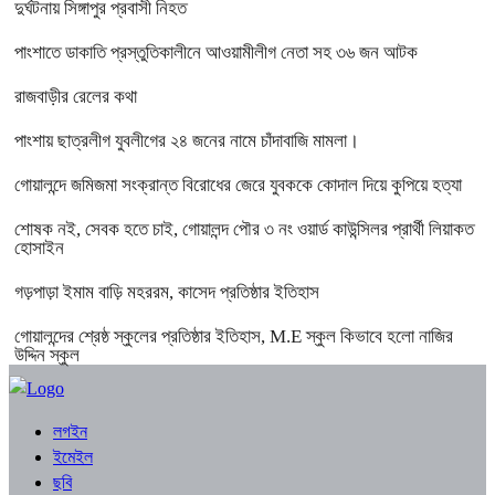
দুর্ঘটনায় সিঙ্গাপুর প্রবাসী নিহত
পাংশাতে ডাকাতি প্রস্তুতিকালীনে আওয়ামীলীগ নেতা সহ ৩৬ জন আটক
রাজবাড়ীর রেলের কথা
পাংশায় ছাত্রলীগ যুবলীগের ২৪ জনের নামে চাঁদাবাজি মামলা।
গোয়ালন্দে জমিজমা সংক্রান্ত বিরোধের জেরে যুবককে কোদাল দিয়ে কুপিয়ে হত্যা
শোষক নই, সেবক হতে চাই, গোয়ালন্দ পৌর ৩ নং ওয়ার্ড কাউন্সিলর প্রার্থী লিয়াকত
হোসাইন
গড়পাড়া ইমাম বাড়ি মহররম, কাসেদ প্রতিষ্ঠার ইতিহাস
গোয়ালন্দের শ্রেষ্ঠ স্কুলের প্রতিষ্ঠার ইতিহাস, M.E স্কুল কিভাবে হলো নাজির
উদ্দিন স্কুল
লগইন
ইমেইল
ছবি