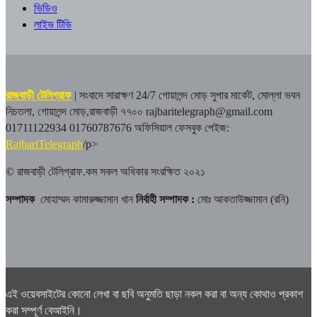
ভিডিও
লাইভ টিভি
রাজবাড়ী টেলিগ্রাফ
| সংবাদে সারাক্ষণ 24/7
গোয়ালন্দ মোড় সুপার মার্কেট, মোল্লা ভবন
নিচতলা, গোয়ালন্দ মোড়,রাজবাড়ী ৭৭০০
rajbaritelegraph@gmail.com
01711122934 01760787676
অফিসিয়াল ফেসবুক পেইজ:
RajbariTelegraph
/p>
© রাজবাড়ী টেলিগ্রাফ.কম সকল অধিকার সংরক্ষিত ২০২১
সম্পাদক
মোহাম্মদ কামারুজ্জামান খান
নির্বাহী সম্পাদক :
মোঃ আকতাউজ্জামান (রনি)
এই ওয়েবসাইটের কোনো লেখা বা ছবি অনুমতি ছাড়া নকল করা বা অন্য কোথাও প্রকাশ
করা সম্পূর্ণ বেআইনি।