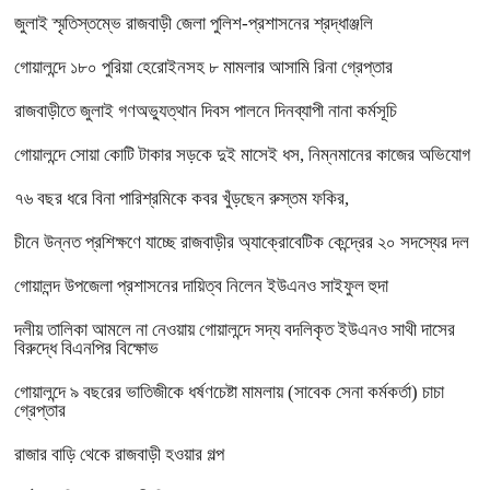
জুলাই স্মৃতিস্তম্ভে রাজবাড়ী জেলা পুলিশ-প্রশাসনের শ্রদ্ধাঞ্জলি
গোয়ালন্দে ১৮০ পুরিয়া হেরোইনসহ ৮ মামলার আসামি রিনা গ্রেপ্তার
রাজবাড়ীতে জুলাই গণঅভ্যুত্থান দিবস পালনে দিনব্যাপী নানা কর্মসূচি
গোয়ালন্দে সোয়া কোটি টাকার সড়কে দুই মাসেই ধস, নিম্নমানের কাজের অভিযোগ
৭৬ বছর ধরে বিনা পারিশ্রমিকে কবর খুঁড়ছেন রুস্তম ফকির,
চীনে উন্নত প্রশিক্ষণে যাচ্ছে রাজবাড়ীর অ্যাক্রোবেটিক কেন্দ্রের ২০ সদস্যের দল
গোয়ালন্দ উপজেলা প্রশাসনের দায়িত্ব নিলেন ইউএনও সাইফুল হুদা
দলীয় তালিকা আমলে না নেওয়ায় গোয়ালন্দে সদ্য বদলিকৃত ইউএনও সাথী দাসের
বিরুদ্ধে বিএনপির বিক্ষোভ
গোয়ালন্দে ৯ বছরের ভাতিজীকে ধর্ষণচেষ্টা মামলায় (সাবেক সেনা কর্মকর্তা) চাচা
গ্রেপ্তার
রাজার বাড়ি থেকে রাজবাড়ী হওয়ার গল্প