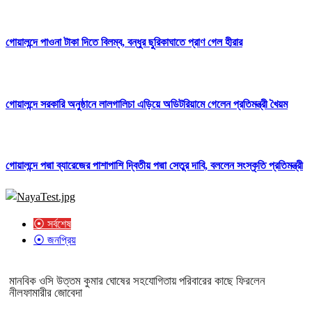
গোয়ালন্দে পাওনা টাকা দিতে বিলম্ব, বন্ধুর ছুরিকাঘাতে প্রাণ গেল হীরার
গোয়ালন্দে সরকারি অনুষ্ঠানে লালগালিচা এড়িয়ে অডিটরিয়ামে গেলেন প্রতিমন্ত্রী খৈয়ম
গোয়ালন্দে পদ্মা ব্যারেজের পাশাপাশি দ্বিতীয় পদ্মা সেতুর দাবি, বললেন সংস্কৃতি প্রতিমন্ত্রী
⦿ সর্বশেষ
⦿ জনপ্রিয়
মানবিক ওসি উত্তম কুমার ঘোষের সহযোগিতায় পরিবারের কাছে ফিরলেন
নীলফামারীর জোবেদা