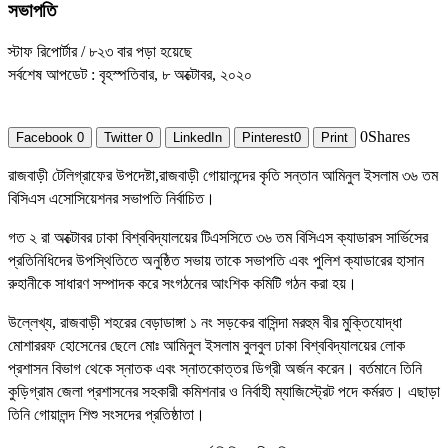
সভাপতি
স্টাফ রিপোর্টার
/ ৮২৩ বার পড়া হয়েছে
সর্বশেষ আপডেট : বৃহস্পতিবার, ৮ অক্টোবর, ২০২০
0
Shares
Facebook
0
Twitter
0
LinkedIn
Pinterest
0
Print
রাজবাড়ী টেলিগ্রাফের উপদেষ্টা,রাজবাড়ী গোয়ালন্দের কৃতি সন্তান আমিনুল ইসলাম ৩৬ তম
বিসিএস এসোসিয়েশনর সভাপতি নির্বাচিত।
গত ২ রা অক্টোবর ঢাকা বিশ্ববিদ্যালয়ের টিএসসিতে ৩৬ তম বিসিএস ক্যাডারস সার্ভিসের
প্রতিনিধিদের উপস্থিতিতে অনুষ্ঠিত সভায় তাকে সভাপতি এবং পুলিশ ক্যাডারের হাসান
রুহানীকে সাধারণ সম্পাদক করে সংগঠনের আংশিক কমিটি গঠন করা হয়।
উল্লেখ্য, রাজবাড়ী শহরের বেড়াডাঙ্গা ১ নং সড়কের বাসিন্দা মরহুম বীর মুক্তিযােদ্ধা
মােশাররফ হােসেনের ছেলে মােঃ আমিনুল ইসলাম বুলবুল ঢাকা বিশ্ববিদ্যালয়ের লােক
প্রশাসন বিভাগ থেকে স্নাতক এবং স্নাতকোত্তর ডিগ্রী অর্জন করেন। বর্তমানে তিনি
কুড়িগ্রাম জেলা প্রশাসনের সহকারী কমিশনার ও নির্বাহী ম্যাজিস্ট্রেট পদে কর্মরত। এছাড়া
তিনি গোয়ালন্দ শিশু সংসদের প্রতিষ্ঠাতা।