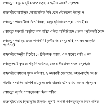
গোয়ালন্দে বন্ধুকে ছুরিকাঘাতে হত্যা, ২ ঘণ্টায় আসামি গ্রেপ্তার
রাজবাড়ীতে হাইব্রিড সোলারচালিত মিনি কোল্ড স্টোরেজের উদ্বোধন
গোয়ালন্দে পাওনা টাকা দিতে বিলম্ব, বন্ধুর ছুরিকাঘাতে প্রাণ গেল হীরার
গোয়ালন্দে সরকারি অনুষ্ঠানে লালগালিচা এড়িয়ে অডিটরিয়ামে গেলেন প্রতিমন্ত্রী খৈয়ম
গোয়ালন্দে পদ্মা ব্যারেজের পাশাপাশি দ্বিতীয় পদ্মা সেতুর দাবি, বললেন সংস্কৃতি
প্রতিমন্ত্রী
রাজবাড়ীতে মন্ত্রীর নির্দেশে ১২ চিকিৎসক পদায়ন, এক মাসেই বদলি ৫ জন
গোয়ালন্দঘাটে র‌্যাবের সাঁড়াশি অভিযান, ১৩০০ ইয়াবাসহ নাজমা গ্রেপ্তার
রাজবাড়ীতে র‌্যাবের পৃথক অভিযান: ২ অস্ত্রধারী গ্রেপ্তার, অস্ত্র-কার্তুজ উদ্ধার
পাংশায় সাংবাদিক আকাশ মাহমুদের ওপর হামলার ঘটনায় বিশু সরদার গ্রেপ্তার
গোয়ালন্দে জুলাই গণঅভ্যুত্থান দিবস পালিত
রাজবাড়ীতে রেড ক্রিসেন্টের উদ্যোগে জুলাই-আগস্ট গণঅভ্যুত্থান দিবস পালিত