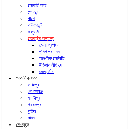
রাজবাড়ী সদর
গোয়ালন্দ
পাংশা
বালিয়াকান্দি
কালুখালী
রাজবাড়ীর অন্যান্য
জেলা প্রশাসন
পুলিশ প্রশাসন
আঞ্চলিক রাজনীতি
ইতিহাস ঐতিহ্য
জনদুর্ভোগ
আঞ্চলিক খবর
ফরিদপুর
গোপালগঞ্জ
মাদারীপুর
শরীয়তপুর
কুষ্টিয়া
পাবনা
দেশজুড়ে