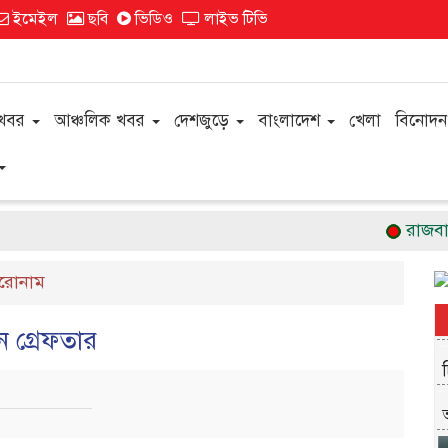
ইমেইল
ছবি
ভিডিও
লাইভ টিভি
 খবর
আঞ্চলিক খবর
দেশজুড়ে
বাংলাদেশ
খেলা
বিনোদন
রাজবাড়ীতে
িরোনাম
 গ্রেফতার