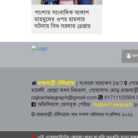
পাংশায় সাংবাদিক আকাশ
মাহমুদের ওপর হামলার
ঘটনায় বিশু সরদার গ্রেপ্তার
লগ
রাজবাড়ী টেলিগ্রাফ
| সংবাদে সারাক্ষণ 24/7
গোয়া
মার্কেট, মোল্লা ভবন নিচতলা, গোয়ালন্দ মোড়,রাজব
rajbaritelegraph@gmail.com
01711122934 
অফিসিয়াল ফেসবুক পেইজ:
RajbariTelegraph
/p
© রাজবাড়ী টেলিগ্রাফ.কম সকল অধিকার সংরক্ষিত ২০২১
এই ওয়েবসাইটের কোনো লেখা বা ছবি অনুমতি ছাড়া নকল ক