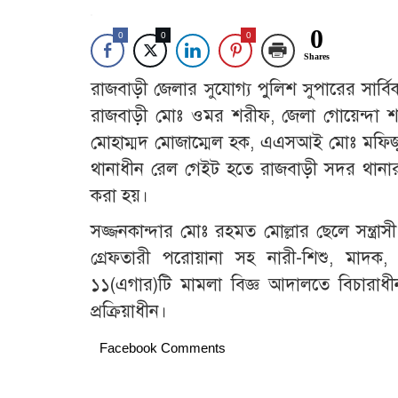
0
0
0
0
Shares
রাজবাড়ী জেলার সুযোগ্য পুলিশ সুপারের সার্বি
রাজবাড়ী মোঃ ওমর শরীফ, জেলা গোয়েন্দা শাখা
মোহাম্মদ মোজাম্মেল হক, এএসআই মোঃ মফি
থানাধীন রেল গেইট হতে রাজবাড়ী সদর থানার শী
করা হয়।
সজ্জনকান্দার মোঃ রহমত মোল্লার ছেলে সন্ত্র
গ্রেফতারী পরোয়ানা সহ নারী-শিশু, মাদক, 
১১(এগার)টি মামলা বিজ্ঞ আদালতে বিচারাধীন
প্রক্রিয়াধীন।
Facebook Comments