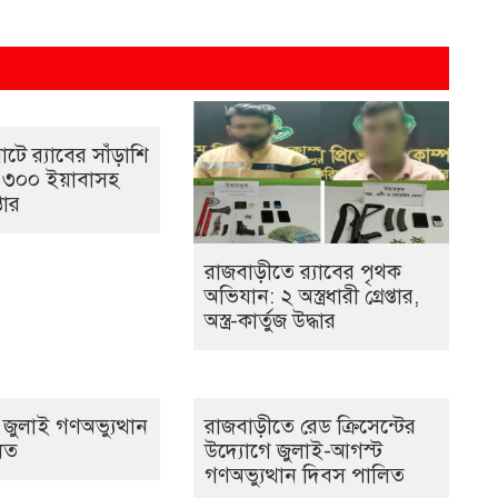
টে র‌্যাবের সাঁড়াশি
১৩০০ ইয়াবাসহ
তার
রাজবাড়ীতে র‌্যাবের পৃথক
অভিযান: ২ অস্ত্রধারী গ্রেপ্তার,
অস্ত্র-কার্তুজ উদ্ধার
জুলাই গণঅভ্যুত্থান
রাজবাড়ীতে রেড ক্রিসেন্টের
িত
উদ্যোগে জুলাই-আগস্ট
গণঅভ্যুত্থান দিবস পালিত