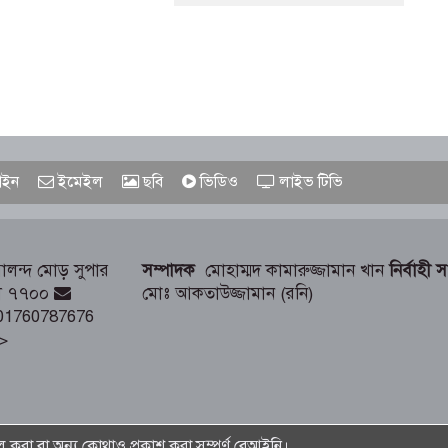
ইন
ইমেইল
ছবি
ভিডিও
লাইভ টিভি
লন্দ মোড় সুপার
সম্পাদক
মোহাম্মদ কামারুজ্জামান খান
নির্বাহী 
াড়ী ৭৭০০
মোঃ আকতাউজ্জামান (রনি)
01760787676
>
রা বা অন্য কোথাও প্রকাশ করা সম্পূর্ণ বেআইনি।