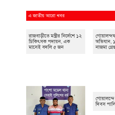
এ জাতীয় আরো খবর
রাজবাড়ীতে মন্ত্রীর নির্দেশে ১২
গোয়ালন্দঘা
চিকিৎসক পদায়ন, এক
অভিযান, 
মাসেই বদলি ৫ জন
নাজমা গ্রেপ্
গোয়ালন্দে 
দিবস পাল