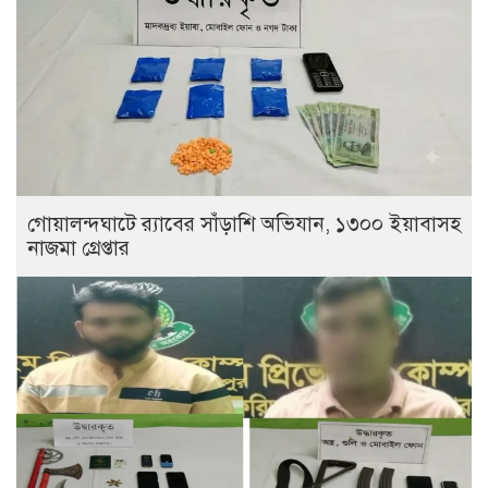
গোয়ালন্দঘাটে র‌্যাবের সাঁড়াশি অভিযান, ১৩০০ ইয়াবাসহ
নাজমা গ্রেপ্তার