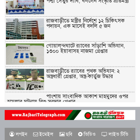
পদ্মা সেতুর দাবি, বললেন সংস্কৃতি প্রতিমন্ত্রী
রাজবাড়ীতে মন্ত্রীর নির্দেশে ১২ চিকিৎসক
পদায়ন, এক মাসেই বদলি ৫ জন
গোয়ালন্দঘাটে র‌্যাবের সাঁড়াশি অভিযান,
১৩০০ ইয়াবাসহ নাজমা গ্রেপ্তার
রাজবাড়ীতে র‌্যাবের পৃথক অভিযান: ২
অস্ত্রধারী গ্রেপ্তার, অস্ত্র-কার্তুজ উদ্ধার
পাংশায় সাংবাদিক আকাশ মাহমুদের ওপর
হামলার ঘটনায় বিশু সরদার গ্রেপ্তার
গোয়ালন্দে জুলাই গণঅভ্যুত্থান দিবস পালিত
লগইন
ইমেইল
ছবি
ভিডিও
লাইভ টিভি
রাজবাড়ীতে রেড ক্রিসেন্টের উদ্যোগে জুলাই-