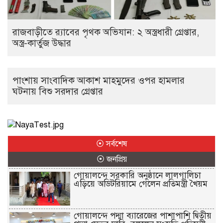
রাজবাড়ীতে র‌্যাবের পৃথক অভিযান: ২ অস্ত্রধারী গ্রেপ্তার,
অস্ত্র-কার্তুজ উদ্ধার
পাংশায় সাংবাদিক আকাশ মাহমুদের ওপর হামলার
ঘটনায় বিশু সরদার গ্রেপ্তার
⦿ সর্বশেষ
⦿ জনপ্রিয়
গোয়ালন্দে সরকারি অনুষ্ঠানে লালগালিচা
এড়িয়ে অডিটরিয়ামে গেলেন প্রতিমন্ত্রী খৈয়ম
গোয়ালন্দে পদ্মা ব্যারেজের পাশাপাশি দ্বিতীয়