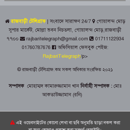
আগস্ট গণঅভ্যুত্থান দিবস পালিত
জুলাই স্মৃতিস্তম্ভে রাজবাড়ী জেলা পুলিশ-
রাজবাড়ী টেলিগ্রাফ
| সংবাদে সারাক্ষণ 24/7
গোয়ালন্দ মোড়
প্রশাসনের শ্রদ্ধাঞ্জলি
সুপার মার্কেট, মোল্লা ভবন নিচতলা, গোয়ালন্দ মোড়,রাজবাড়ী
৭৭০০
rajbaritelegraph@gmail.com
01711122934
গোয়ালন্দে ১৮০ পুরিয়া হেরোইনসহ ৮
01760787676
অফিসিয়াল ফেসবুক পেইজ:
মামলার আসামি রিনা গ্রেপ্তার
RajbariTelegraph
/p>
রাজবাড়ীতে জুলাই গণঅভ্যুত্থান দিবস
© রাজবাড়ী টেলিগ্রাফ.কম সকল অধিকার সংরক্ষিত ২০২১
পালনে দিনব্যাপী নানা কর্মসূচি
সম্পাদক
মোহাম্মদ কামারুজ্জামান খান
নির্বাহী সম্পাদক :
মোঃ
গোয়ালন্দে সোয়া কোটি টাকার সড়কে দুই
আকতাউজ্জামান (রনি)
মাসেই ধস, নিম্নমানের কাজের অভিযোগ
৭৬ বছর ধরে বিনা পারিশ্রমিকে কবর খুঁড়ছেন
রুস্তম ফকির,
এই ওয়েবসাইটের কোনো লেখা বা ছবি অনুমতি ছাড়া নকল করা
বা অন্য কোথাও প্রকাশ করা সম্পূর্ণ বেআইনি।