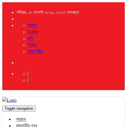
শনিবার, ০৮ অগাস্ট ২০২৬, ১২:৩৭ অপরাহ্ন
লগইন
ইমেইল
ছবি
ভিডিও
লাইভ টিভি
Toggle navigation
প্রচ্ছদ
রাজবাড়ীর খবর