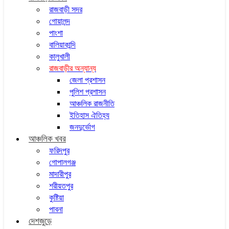
রাজবাড়ী সদর
গোয়ালন্দ
পাংশা
বালিয়াকান্দি
কালুখালী
রাজবাড়ীর অন্যান্য
জেলা প্রশাসন
পুলিশ প্রশাসন
আঞ্চলিক রাজনীতি
ইতিহাস ঐতিহ্য
জনদুর্ভোগ
আঞ্চলিক খবর
ফরিদপুর
গোপালগঞ্জ
মাদারীপুর
শরীয়তপুর
কুষ্টিয়া
পাবনা
দেশজুড়ে