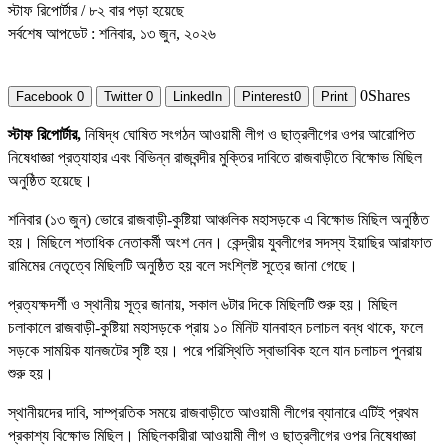
স্টাফ রিপোর্টার
/ ৮২ বার পড়া হয়েছে
সর্বশেষ আপডেট : শনিবার, ১৩ জুন, ২০২৬
0
Shares
Facebook
0
Twitter
0
LinkedIn
Pinterest
0
Print
স্টাফ রিপোর্টার,
নিষিদ্ধ ঘোষিত সংগঠন আওয়ামী লীগ ও ছাত্রলীগের ওপর আরোপিত
নিষেধাজ্ঞা প্রত্যাহার এবং বিভিন্ন রাজবন্দীর মুক্তির দাবিতে রাজবাড়ীতে বিক্ষোভ মিছিল
অনুষ্ঠিত হয়েছে।
শনিবার (১৩ জুন) ভোরে রাজবাড়ী-কুষ্টিয়া আঞ্চলিক মহাসড়কে এ বিক্ষোভ মিছিল অনুষ্ঠিত
হয়। মিছিলে শতাধিক নেতাকর্মী অংশ নেন। কেন্দ্রীয় যুবলীগের সদস্য ইয়াছির আরাফাত
রামিমের নেতৃত্বে মিছিলটি অনুষ্ঠিত হয় বলে সংশ্লিষ্ট সূত্রে জানা গেছে।
প্রত্যক্ষদর্শী ও স্থানীয় সূত্র জানায়, সকাল ৬টার দিকে মিছিলটি শুরু হয়। মিছিল
চলাকালে রাজবাড়ী-কুষ্টিয়া মহাসড়কে প্রায় ১০ মিনিট যানবাহন চলাচল বন্ধ থাকে, ফলে
সড়কে সাময়িক যানজটের সৃষ্টি হয়। পরে পরিস্থিতি স্বাভাবিক হলে যান চলাচল পুনরায়
শুরু হয়।
স্থানীয়দের দাবি, সাম্প্রতিক সময়ে রাজবাড়ীতে আওয়ামী লীগের ব্যানারে এটিই প্রথম
প্রকাশ্য বিক্ষোভ মিছিল। মিছিলকারীরা আওয়ামী লীগ ও ছাত্রলীগের ওপর নিষেধাজ্ঞা