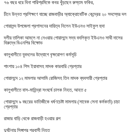
৭৬ বছর ধরে বিনা পারিশ্রমিকে কবর খুঁড়ছেন রুস্তম ফকির,
চীনে উন্নত প্রশিক্ষণে যাচ্ছে রাজবাড়ীর অ্যাক্রোবেটিক কেন্দ্রের ২০ সদস্যের দল
গোয়ালন্দ উপজেলা প্রশাসনের দায়িত্ব নিলেন ইউএনও সাইফুল হুদা
দলীয় তালিকা আমলে না নেওয়ায় গোয়ালন্দে সদ্য বদলিকৃত ইউএনও সাথী দাসের
বিরুদ্ধে বিএনপির বিক্ষোভ
কালুখালীতে যুবদলের উদ্যোগে বৃক্ষরোপণ কর্মসূচি
পাংশায় ১০৪ পিস ইয়াবাসহ মাদক কারবারি গ্রেপ্তার
গোয়ালন্দে ১২ মামলার আসামি রোজিসহ তিন মাদক ব্যবসায়ী গ্রেপ্তার
কালুখালীতে বাস-মাহিন্দ্রা সংঘর্ষে চালক নিহত, আহত ৫
গোয়ালন্দে ৯ বছরের ভাতিজীকে ধর্ষণচেষ্টা মামলায় (সাবেক সেনা কর্মকর্তা) চাচা
গ্রেপ্তার
রাজার বাড়ি থেকে রাজবাড়ী হওয়ার গল্প
দুর্ঘটনায় সিঙ্গাপুর প্রবাসী নিহত