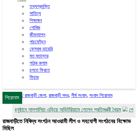
তথ্যপ্রযুক্তি
সাহিত্য
শিক্ষাঙ্গন
শোবিজ
জীবনযাপন
পাচফোঁড়ন
ফেসবুক ডায়েরি
মত মতান্তর
পাঠক কলাম
চলতে ফিরতে
ফিচার
/
রাজবাড়ী জেলা
,
রাজবাড়ী সদর
,
শীর্ষ সংবাদ
,
সংবাদ শিরোনাম
শিরোনাম
কারি অনুষ্ঠানে লালগালিচা এড়িয়ে অডিটরিয়ামে গেলেন প্রতিমন্ত্রী খৈয়ম
গোয়ালন্দ
রাজবাড়ীতে নিষিদ্ধ সংগঠন আওয়ামী লীগ ও সহযোগী সংগঠনের বিক্ষোভ
মিছিল