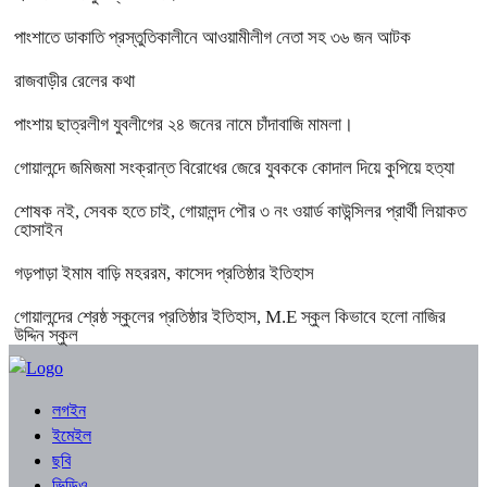
পাংশাতে ডাকাতি প্রস্তুতিকালীনে আওয়ামীলীগ নেতা সহ ৩৬ জন আটক
রাজবাড়ীর রেলের কথা
পাংশায় ছাত্রলীগ যুবলীগের ২৪ জনের নামে চাঁদাবাজি মামলা।
গোয়ালন্দে জমিজমা সংক্রান্ত বিরোধের জেরে যুবককে কোদাল দিয়ে কুপিয়ে হত্যা
শোষক নই, সেবক হতে চাই, গোয়ালন্দ পৌর ৩ নং ওয়ার্ড কাউন্সিলর প্রার্থী লিয়াকত
হোসাইন
গড়পাড়া ইমাম বাড়ি মহররম, কাসেদ প্রতিষ্ঠার ইতিহাস
গোয়ালন্দের শ্রেষ্ঠ স্কুলের প্রতিষ্ঠার ইতিহাস, M.E স্কুল কিভাবে হলো নাজির
উদ্দিন স্কুল
লগইন
ইমেইল
ছবি
ভিডিও