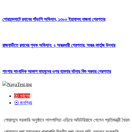
গোয়ালন্দঘাটে র‌্যাবের সাঁড়াশি অভিযান, ১৩০০ ইয়াবাসহ নাজমা গ্রেপ্তার
রাজবাড়ীতে র‌্যাবের পৃথক অভিযান: ২ অস্ত্রধারী গ্রেপ্তার, অস্ত্র-কার্তুজ উদ্ধার
পাংশায় সাংবাদিক আকাশ মাহমুদের ওপর হামলার ঘটনায় বিশু সরদার গ্রেপ্তার
⦿ সর্বশেষ
⦿ জনপ্রিয়
গোয়ালন্দে সরকারি অনুষ্ঠানে লালগালিচা এড়িয়ে অডিটরিয়ামে গেলেন প্রতিমন্ত্রী খৈয়ম
গোয়ালন্দে পদ্মা ব্যারেজের পাশাপাশি দ্বিতীয় পদ্মা সেতুর দাবি, বললেন সংস্কৃতি