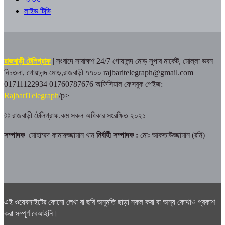
লাইভ টিভি
রাজবাড়ী টেলিগ্রাফ
| সংবাদে সারাক্ষণ 24/7
গোয়ালন্দ মোড় সুপার মার্কেট, মোল্লা ভবন
নিচতলা, গোয়ালন্দ মোড়,রাজবাড়ী ৭৭০০
rajbaritelegraph@gmail.com
01711122934 01760787676
অফিসিয়াল ফেসবুক পেইজ:
RajbariTelegraph
/p>
© রাজবাড়ী টেলিগ্রাফ.কম সকল অধিকার সংরক্ষিত ২০২১
সম্পাদক
মোহাম্মদ কামারুজ্জামান খান
নির্বাহী সম্পাদক :
মোঃ আকতাউজ্জামান (রনি)
এই ওয়েবসাইটের কোনো লেখা বা ছবি অনুমতি ছাড়া নকল করা বা অন্য কোথাও প্রকাশ
করা সম্পূর্ণ বেআইনি।