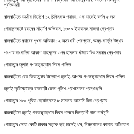
প্রতিমন্ত্রী
রাজবাড়ীতে মন্ত্রীর নির্দেশে ১২ চিকিৎসক পদায়ন, এক মাসেই বদলি ৫ জন
গোয়ালন্দঘাটে র‌্যাবের সাঁড়াশি অভিযান, ১৩০০ ইয়াবাসহ নাজমা গ্রেপ্তার
রাজবাড়ীতে র‌্যাবের পৃথক অভিযান: ২ অস্ত্রধারী গ্রেপ্তার, অস্ত্র-কার্তুজ উদ্ধার
পাংশায় সাংবাদিক আকাশ মাহমুদের ওপর হামলার ঘটনায় বিশু সরদার গ্রেপ্তার
গোয়ালন্দে জুলাই গণঅভ্যুত্থান দিবস পালিত
রাজবাড়ীতে রেড ক্রিসেন্টের উদ্যোগে জুলাই-আগস্ট গণঅভ্যুত্থান দিবস পালিত
জুলাই স্মৃতিস্তম্ভে রাজবাড়ী জেলা পুলিশ-প্রশাসনের শ্রদ্ধাঞ্জলি
গোয়ালন্দে ১৮০ পুরিয়া হেরোইনসহ ৮ মামলার আসামি রিনা গ্রেপ্তার
রাজবাড়ীতে জুলাই গণঅভ্যুত্থান দিবস পালনে দিনব্যাপী নানা কর্মসূচি
গোয়ালন্দে সোয়া কোটি টাকার সড়কে দুই মাসেই ধস, নিম্নমানের কাজের অভিযোগ