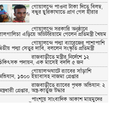
গোয়ালন্দে পাওনা টাকা দিতে বিলম্ব,
বন্ধুর ছুরিকাঘাতে প্রাণ গেল হীরার
গোয়ালন্দে সরকারি অনুষ্ঠানে
লালগালিচা এড়িয়ে অডিটরিয়ামে গেলেন প্রতিমন্ত্রী খৈয়ম
গোয়ালন্দে পদ্মা ব্যারেজের পাশাপাশি
্বিতীয় পদ্মা সেতুর দাবি, বললেন সংস্কৃতি প্রতিমন্ত্রী
রাজবাড়ীতে মন্ত্রীর নির্দেশে ১২
চিকিৎসক পদায়ন, এক মাসেই বদলি ৫ জন
গোয়ালন্দঘাটে র‌্যাবের সাঁড়াশি
অভিযান, ১৩০০ ইয়াবাসহ নাজমা গ্রেপ্তার
রাজবাড়ীতে র‌্যাবের পৃথক অভিযান: ২
স্ত্রধারী গ্রেপ্তার, অস্ত্র-কার্তুজ উদ্ধার
পাংশায় সাংবাদিক আকাশ মাহমুদের
ওপর হামলার ঘটনায় বিশু সরদার গ্রেপ্তার
গোয়ালন্দে জুলাই গণঅভ্যুত্থান দিবস
পালিত
রাজবাড়ীতে রেড ক্রিসেন্টের উদ্যোগে