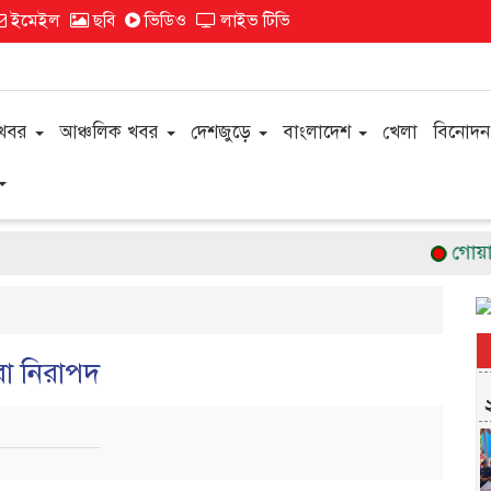
ইমেইল
ছবি
ভিডিও
লাইভ টিভি
 খবর
আঞ্চলিক খবর
দেশজুড়ে
বাংলাদেশ
খেলা
বিনোদন
গোয়ালন্দে ব
করা নিরাপদ