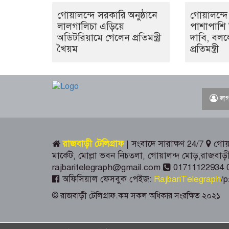
গোয়ালন্দে সরকারি অনুষ্ঠানে
গোয়ালন্দে 
লালগালিচা এড়িয়ে
পাশাপাশি দ
অডিটরিয়ামে গেলেন প্রতিমন্ত্রী
দাবি, বললে
খৈয়ম
প্রতিমন্ত্রী
লগ
রাজবাড়ী টেলিগ্রাফ
| সংবাদে সারাক্ষণ 24/7
গোয়া
মার্কেট, মোল্লা ভবন নিচতলা, গোয়ালন্দ মোড়,রাজব
rajbaritelegraph@gmail.com
01711122934 
অফিসিয়াল ফেসবুক পেইজ:
RajbariTelegraph
/p
© রাজবাড়ী টেলিগ্রাফ.কম সকল অধিকার সংরক্ষিত ২০২১