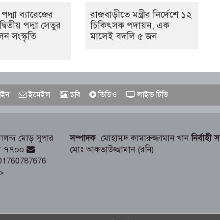
পদ্মা ব্যারেজের
রাজবাড়ীতে মন্ত্রীর নির্দেশে ১২
্বিতীয় পদ্মা সেতুর
চিকিৎসক পদায়ন, এক
ন সংস্কৃতি
মাসেই বদলি ৫ জন
ইন
ইমেইল
ছবি
ভিডিও
লাইভ টিভি
লন্দ মোড় সুপার
সম্পাদক
মোহাম্মদ কামারুজ্জামান খান
নির্বাহী 
াড়ী ৭৭০০
মোঃ আকতাউজ্জামান (রনি)
01760787676
>