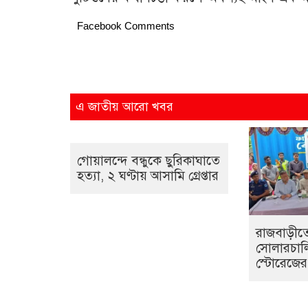
Facebook Comments
এ জাতীয় আরো খবর
গোয়ালন্দে বন্ধুকে ছুরিকাঘাতে
হত্যা, ২ ঘণ্টায় আসামি গ্রেপ্তার
রাজবাড়ীতে
সোলারচালি
স্টোরেজের