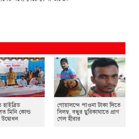
গোয়ালন্দে পাওনা টাকা দিতে
 হাইব্রিড
বিলম্ব, বন্ধুর ছুরিকাঘাতে প্রাণ
ত মিনি কোল্ড
গেল হীরার
 উদ্বোধন