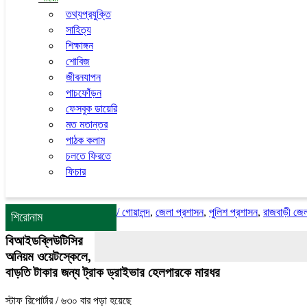
তথ্যপ্রযুক্তি
সাহিত্য
শিক্ষাঙ্গন
শোবিজ
জীবনযাপন
পাচফোঁড়ন
ফেসবুক ডায়েরি
মত মতান্তর
পাঠক কলাম
চলতে ফিরতে
ফিচার
/
গোয়ালন্দ
,
জেলা প্রশাসন
,
পুলিশ প্রশাসন
,
রাজবাড়ী জে
শিরোনাম
বিআইডব্লিউটিসির
অনিয়ম ওয়েটস্কেলে,
বাড়তি টাকার জন্য ট্রাক ড্রাইভার হেলপারকে মারধর
স্টাফ রিপোর্টার
/ ৬৩০ বার পড়া হয়েছে