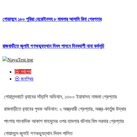
গোয়ালন্দে ১৮০ পুরিয়া হেরোইনসহ ৮ মামলার আসামি রিনা গ্রেপ্তার
রাজবাড়ীতে জুলাই গণঅভ্যুত্থান দিবস পালনে দিনব্যাপী নানা কর্মসূচি
⦿ সর্বশেষ
⦿ জনপ্রিয়
গোয়ালন্দঘাটে র‌্যাবের সাঁড়াশি অভিযান, ১৩০০ ইয়াবাসহ নাজমা গ্রেপ্তার
রাজবাড়ীতে র‌্যাবের পৃথক অভিযান: ২ অস্ত্রধারী গ্রেপ্তার, অস্ত্র-কার্তুজ উদ্ধার
পাংশায় সাংবাদিক আকাশ মাহমুদের ওপর হামলার ঘটনায় বিশু সরদার গ্রেপ্তার
গোয়ালন্দে জুলাই গণঅভ্যুত্থান দিবস পালিত