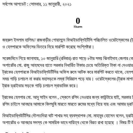
সর্বশেষ আপডেট : সোমবার, ১১ জানুয়ারী, ২০২১
0
Shares
জহুরুল ইসলাম হালিম// রাজবাড়ীর গোয়ালন্দে বিআইডাব্লিইটিসি পরিচালিত ওয়েটস্কেলের (ট্র
ও হেলপারকে অফিসের ভিতরে নিয়ে মারপিট করেছে সংশ্লিষ্টরা।
সরেজমিনে গিয়ে জানাযায়, ১০ জানুয়ারি (রবিবার) রাত সাড়ে ৮টার সময় ঝিনাইদাহ জেলার কোট
অপারেটর মো. রাজু আহমদের হাতে সরকার নিধার্রিত টাকার চেয়ে অতিরিক্ত টাকা না দেওয়া
ট্রাকের হেলপারকে বিআইডাব্লিউটিসির অফিস রুমে আটক করে মারপিট করতে থাকে, হেলপা
সময় গাড়ি চলাচল না করায় মহাসড়কে লম্বা সিরিয়াল পড়ে যায়। ওয়েটস্কেলের (ট্রাক মাপার
ট্রাক ড্রাইভার সড়কে গাড়ি চলাচল স্বাভাবিক করে।
ট্রাকের হেলপার মো. আবু সাইদ বলেন , স্কেলে রশিদ নেওয়ার জন্য কাউন্টারে যাই, সর
রশিদ চাইলে আনছার আমাকে কিলঘুষি মারতে মারতে রুমের মধ্যে নিয়ে যায় এবং আমার ড্
বিআইডাব্লিউটিসির দৌলতদিয়া ঘাট শাখার সহ ব্যবস্থাপক মো. মাহাবুব হোসেন বলেন, ড্রা
অপারেটর ও আনছার সদস্য কে সাময়িক ভাবে দায়িত্ব থেকে বিরত রাখা হয়েছে । বিষয় টি উদ