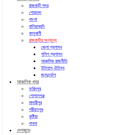
রাজবাড়ী সদর
গোয়ালন্দ
পাংশা
বালিয়াকান্দি
কালুখালী
রাজবাড়ীর অন্যান্য
জেলা প্রশাসন
পুলিশ প্রশাসন
আঞ্চলিক রাজনীতি
ইতিহাস ঐতিহ্য
জনদুর্ভোগ
আঞ্চলিক খবর
ফরিদপুর
গোপালগঞ্জ
মাদারীপুর
শরীয়তপুর
কুষ্টিয়া
পাবনা
দেশজুড়ে