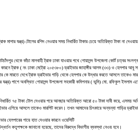
াক মাপার যন্ত্র) টোলের রশিদ নেওয়ার সময় নিধার্রিত টাকার চেয়ে অতিরিক্ত টাকা না দেওয়ায়
চাঁদপুর থেকে কাঁচা মালবাহী ট্রাক ঢাকা যাওয়ার পথে গোয়ালন্দ উপজেলা কোর্ট চত্বর সংলগ্ন
র কারনে ট্রাক ( নং ঢাকা মেট্রো ২০৫৩৮০) ড্রাইভার জাহাঙ্গীর আলম (৩৩) ও হেলপার আবু 
র কে মারতে দেখে ট্রাক ড্রাইভার গাড়ি থেকে হেলপার কে উদ্ধার করতে আসলে তাকেও মার
 যন্ত্র) পাশে অবস্থিত গোয়ালন্দ উপজেলা সহকারী কমিশনার ( ভুমি) মো. রফিকুল ইসলাম এ
কার নিধার্রিত ৭৫ টাকা টোল দেওয়ার পরে আনছার অতিরিক্ত আরো ৫০ টাকা দাবী করে, এসময়
রাইভার এগিয়ে আসলে তাকেও মারপিট করেন। তখন আমাদের চিৎকারে অন্যন্যা গাড়ির ড্রাই
ইভার হেলপারের গায়ে হাত দেওয়ার কারনে ওয়েসিটি
্ধর্তন কতৃপক্ষকে জানানো হয়েছে, তাদের বিরুদ্ধে বিভাগীয় ব্যবস্থা নেওয় হবে।