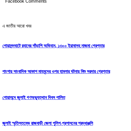
Facebook Comments
এ জাতীয় আরো খবর
গোয়ালন্দঘাটে র‌্যাবের সাঁড়াশি অভিযান, ১৩০০ ইয়াবাসহ নাজমা গ্রেপ্তার
পাংশায় সাংবাদিক আকাশ মাহমুদের ওপর হামলার ঘটনায় বিশু সরদার গ্রেপ্তার
গোয়ালন্দে জুলাই গণঅভ্যুত্থান দিবস পালিত
জুলাই স্মৃতিস্তম্ভে রাজবাড়ী জেলা পুলিশ-প্রশাসনের শ্রদ্ধাঞ্জলি