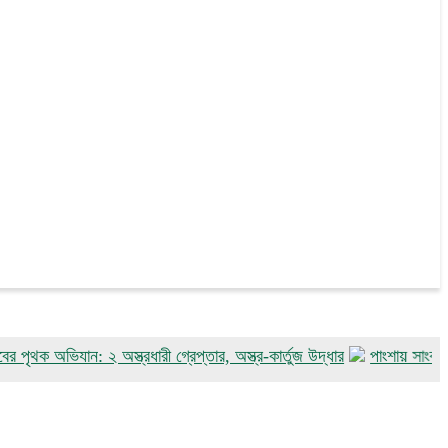
ভিযান: ২ অস্ত্রধারী গ্রেপ্তার, অস্ত্র-কার্তুজ উদ্ধার
পাংশায় সাংবাদিক আকাশ ম