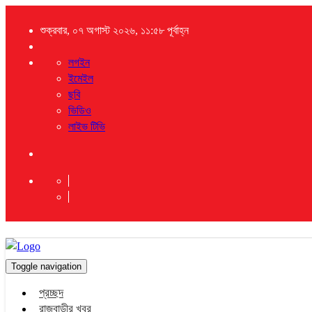
শুক্রবার, ০৭ অগাস্ট ২০২৬, ১১:৫৮ পূর্বাহ্ন
লগইন
ইমেইল
ছবি
ভিডিও
লাইভ টিভি
Toggle navigation
প্রচ্ছদ
রাজবাড়ীর খবর