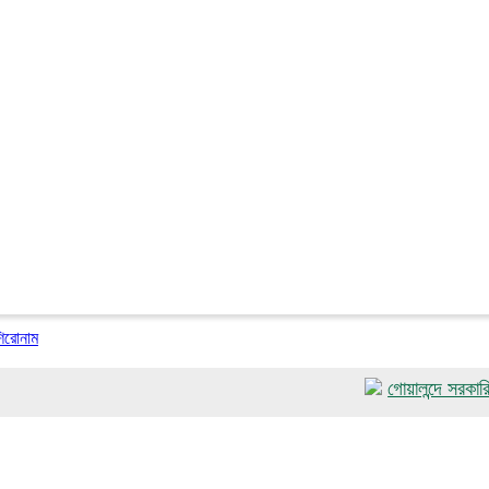
শিরোনাম
গোয়ালন্দে সরকারি অনুষ্ঠান