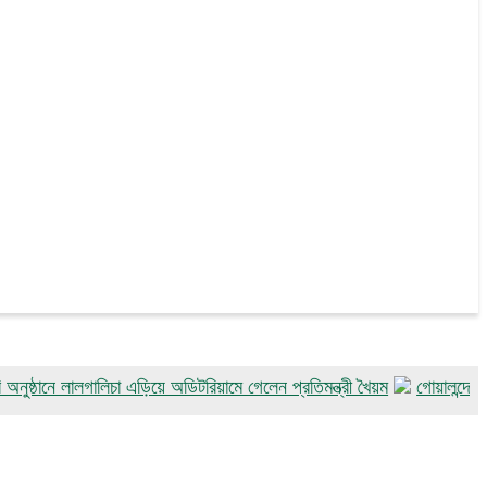
ে লালগালিচা এড়িয়ে অডিটরিয়ামে গেলেন প্রতিমন্ত্রী খৈয়ম
গোয়ালন্দে পদ্মা ব্যারে