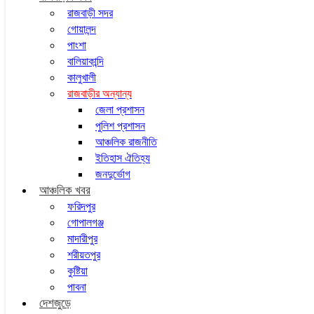
রাজবাড়ী সদর
গোয়ালন্দ
পাংশা
বালিয়াকান্দি
কালুখালী
রাজবাড়ীর অন্যান্য
জেলা প্রশাসন
পুলিশ প্রশাসন
আঞ্চলিক রাজনীতি
ইতিহাস ঐতিহ্য
জনদুর্ভোগ
আঞ্চলিক খবর
ফরিদপুর
গোপালগঞ্জ
মাদারীপুর
শরীয়তপুর
কুষ্টিয়া
পাবনা
দেশজুড়ে