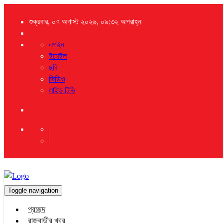
শুক্রবার, ০৭ অগাস্ট ২০২৬, ০৯:৩২ অপরাহ্ন
লগইন
ইমেইল
ছবি
ভিডিও
লাইভ টিভি
Toggle navigation
প্রচ্ছদ
রাজবাড়ীর খবর