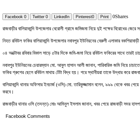
0
Shares
Facebook
0
Twitter
0
LinkedIn
Pinterest
0
Print
রাজবাড়ীর বালিয়াকান্দি উপজেলার বেরোলী গ্রামে জমিজমা নিয়ে দুই পক্ষের বিরোধের 
নিহত রবিউল ফকির বালিয়াকান্দি উপজেলার নবাবপুর ইউনিয়নের বেরুলী এলাকার বকশিয়াবাড়
০৪ অক্টোবর রবিবার বিকাল সাড়ে ৫টার দিকে জমি-জমা নিয়ে রবিউল ফকিরের সাথে তারই চ
নবাবপুর ইউনিয়নের চেয়ারম্যান মো. আবুল হাসান আলী জানান, পারিবারিক জমি নিয়ে চাচা
ফকির গ্রুপের ছেলে রবিউল মাথায় টেটা বিদ্ধ হয়। পরে স্থানীয়রা তাকে উদ্ধার করে রাজব
বালিয়াকান্দি থানার অফিসার ইনচার্জ (ওসি) মো. তারিকুজ্জামান বলেন, ৯৯৯ থেকে খবর প
করবে।
রাজবাড়ীর থানার ওসি (তদন্ত) মোঃ আমিনুল ইসলাম জানান, খবর পেয়ে রাজবাড়ী সদর হাস
Facebook Comments