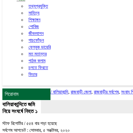
তথ্যপ্রযুক্তি
সাহিত্য
শিক্ষাঙ্গন
শোবিজ
জীবনযাপন
পাচফোঁড়ন
ফেসবুক ডায়েরি
মত মতান্তর
পাঠক কলাম
চলতে ফিরতে
ফিচার
/
বালিয়াকান্দি
,
রাজবাড়ী জেলা
,
রাজবাড়ীর সর্বশেষ
,
সংবাদ 
শিরোনাম
বালিয়াকান্দিতে জমি
নিয়ে সংঘর্ষে নিহত ১
স্টাফ রিপোর্টার
/ ৫৫৪ বার পড়া হয়েছে
সর্বশেষ আপডেট : সোমবার, ৫ অক্টোবর, ২০২০