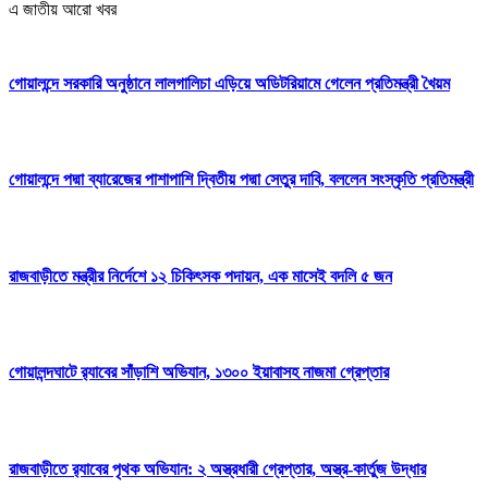
এ জাতীয় আরো খবর
গোয়ালন্দে সরকারি অনুষ্ঠানে লালগালিচা এড়িয়ে অডিটরিয়ামে গেলেন প্রতিমন্ত্রী খৈয়ম
গোয়ালন্দে পদ্মা ব্যারেজের পাশাপাশি দ্বিতীয় পদ্মা সেতুর দাবি, বললেন সংস্কৃতি প্রতিমন্ত্রী
রাজবাড়ীতে মন্ত্রীর নির্দেশে ১২ চিকিৎসক পদায়ন, এক মাসেই বদলি ৫ জন
গোয়ালন্দঘাটে র‌্যাবের সাঁড়াশি অভিযান, ১৩০০ ইয়াবাসহ নাজমা গ্রেপ্তার
রাজবাড়ীতে র‌্যাবের পৃথক অভিযান: ২ অস্ত্রধারী গ্রেপ্তার, অস্ত্র-কার্তুজ উদ্ধার