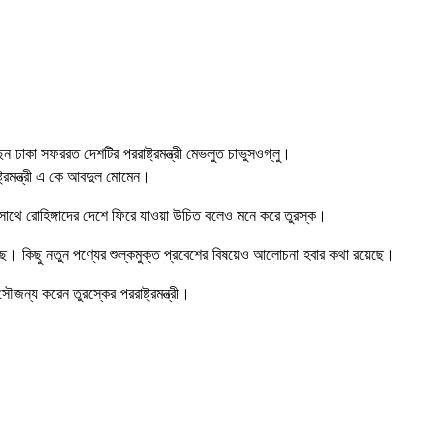
ন ঢাকা সফররত দেশটির পররাষ্ট্রমন্ত্রী মেভলুত চাভুসওগ্লু।
্ট্রমন্ত্রী এ কে আবদুল মোমেন।
 সেইসাথে রোহিঙ্গাদের দেশে ফিরে যাওয়া উচিত বলেও মনে করে তুরস্ক।
য়েছে। কিছু নতুন পণ্যের শুল্কমুক্ত প্রবেশের বিষয়েও আলোচনা হবার কথা রয়েছে।
ৌজন্য করেন তুরস্কের পররাষ্ট্রমন্ত্রী।