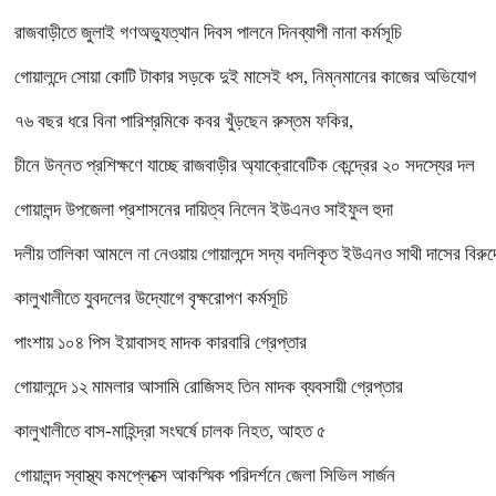
রাজবাড়ীতে জুলাই গণঅভ্যুত্থান দিবস পালনে দিনব্যাপী নানা কর্মসূচি
গোয়ালন্দে সোয়া কোটি টাকার সড়কে দুই মাসেই ধস, নিম্নমানের কাজের অভিযোগ
৭৬ বছর ধরে বিনা পারিশ্রমিকে কবর খুঁড়ছেন রুস্তম ফকির,
চীনে উন্নত প্রশিক্ষণে যাচ্ছে রাজবাড়ীর অ্যাক্রোবেটিক কেন্দ্রের ২০ সদস্যের দল
গোয়ালন্দ উপজেলা প্রশাসনের দায়িত্ব নিলেন ইউএনও সাইফুল হুদা
দলীয় তালিকা আমলে না নেওয়ায় গোয়ালন্দে সদ্য বদলিকৃত ইউএনও সাথী দাসের বিরুদ্
কালুখালীতে যুবদলের উদ্যোগে বৃক্ষরোপণ কর্মসূচি
পাংশায় ১০৪ পিস ইয়াবাসহ মাদক কারবারি গ্রেপ্তার
গোয়ালন্দে ১২ মামলার আসামি রোজিসহ তিন মাদক ব্যবসায়ী গ্রেপ্তার
কালুখালীতে বাস-মাহিন্দ্রা সংঘর্ষে চালক নিহত, আহত ৫
গোয়ালন্দ স্বাস্থ্য কমপ্লেক্সে আকস্মিক পরিদর্শনে জেলা সিভিল সার্জন