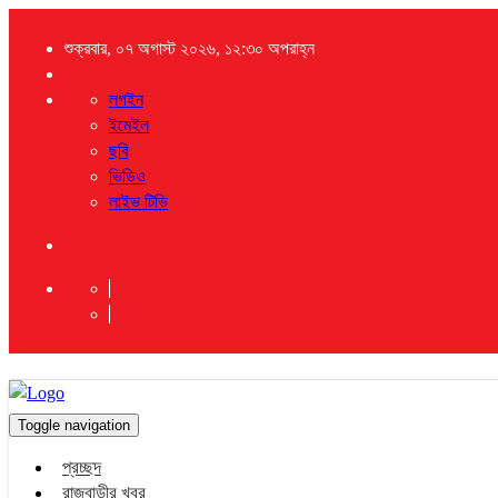
শুক্রবার, ০৭ অগাস্ট ২০২৬, ১২:৩০ অপরাহ্ন
লগইন
ইমেইল
ছবি
ভিডিও
লাইভ টিভি
Toggle navigation
প্রচ্ছদ
রাজবাড়ীর খবর