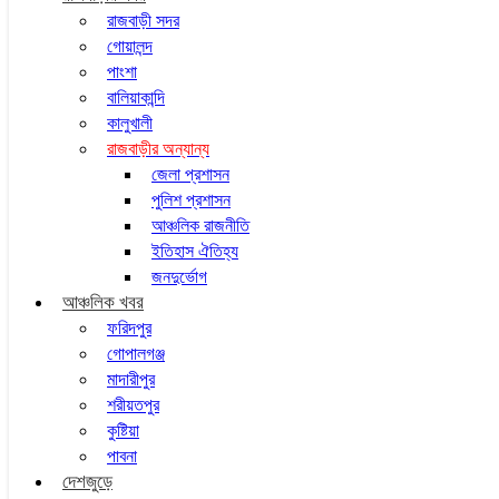
রাজবাড়ী সদর
গোয়ালন্দ
পাংশা
বালিয়াকান্দি
কালুখালী
রাজবাড়ীর অন্যান্য
জেলা প্রশাসন
পুলিশ প্রশাসন
আঞ্চলিক রাজনীতি
ইতিহাস ঐতিহ্য
জনদুর্ভোগ
আঞ্চলিক খবর
ফরিদপুর
গোপালগঞ্জ
মাদারীপুর
শরীয়তপুর
কুষ্টিয়া
পাবনা
দেশজুড়ে