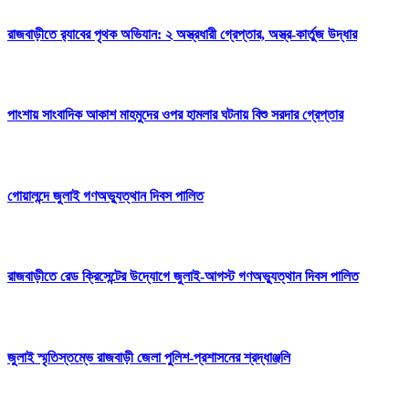
রাজবাড়ীতে র‌্যাবের পৃথক অভিযান: ২ অস্ত্রধারী গ্রেপ্তার, অস্ত্র-কার্তুজ উদ্ধার
পাংশায় সাংবাদিক আকাশ মাহমুদের ওপর হামলার ঘটনায় বিশু সরদার গ্রেপ্তার
গোয়ালন্দে জুলাই গণঅভ্যুত্থান দিবস পালিত
রাজবাড়ীতে রেড ক্রিসেন্টের উদ্যোগে জুলাই-আগস্ট গণঅভ্যুত্থান দিবস পালিত
জুলাই স্মৃতিস্তম্ভে রাজবাড়ী জেলা পুলিশ-প্রশাসনের শ্রদ্ধাঞ্জলি