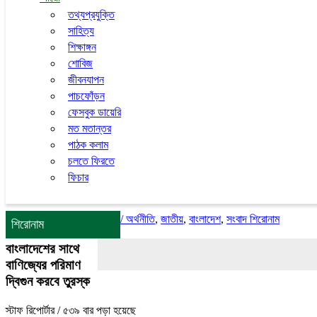
তথ্যপ্রযুক্তি
সাহিত্য
শিক্ষাঙ্গন
শোবিজ
জীবনযাপন
পাচফোঁড়ন
ফেসবুক ডায়েরি
মত মতান্তর
পাঠক কলাম
চলতে ফিরতে
ফিচার
/
অর্থনীতি
,
জাতীয়
,
বাংলাদেশ
,
সংবাদ শিরোনাম
শিরোনাম
বাংলাদেশের সাথে
বাণিজ্যের পরিমাণ
দ্বিগুন করবে তুরস্ক
স্টাফ রিপোর্টার
/ ৫৩৯ বার পড়া হয়েছে