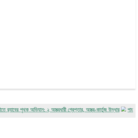
র পৃথক অভিযান: ২ অস্ত্রধারী গ্রেপ্তার, অস্ত্র-কার্তুজ উদ্ধার
পাংশায় সাংবাদি