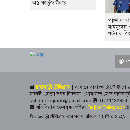
অস্ত্র-কার্তুজ উদ্ধার
পাংশায় স
মাহমুদের
ঘটনায় বিশু
লগ
রাজবাড়ী টেলিগ্রাফ
| সংবাদে সারাক্ষণ 24/7
গোয়া
মার্কেট, মোল্লা ভবন নিচতলা, গোয়ালন্দ মোড়,রাজব
rajbaritelegraph@gmail.com
01711122934 
অফিসিয়াল ফেসবুক পেইজ:
RajbariTelegraph
/p
© রাজবাড়ী টেলিগ্রাফ.কম সকল অধিকার সংরক্ষিত ২০২১