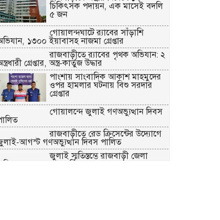
চিকিৎসক পদায়ন, এক মাসেই বদলি
৫ জন
গোয়ালন্দঘাটে র‌্যাবের সাঁড়াশি
অভিযান, ১৩০০ ইয়াবাসহ নাজমা গ্রেপ্তার
রাজবাড়ীতে র‌্যাবের পৃথক অভিযান: ২
স্ত্রধারী গ্রেপ্তার, অস্ত্র-কার্তুজ উদ্ধার
পাংশায় সাংবাদিক আকাশ মাহমুদের
ওপর হামলার ঘটনায় বিশু সরদার
গ্রেপ্তার
গোয়ালন্দে জুলাই গণঅভ্যুত্থান দিবস
পালিত
রাজবাড়ীতে রেড ক্রিসেন্টের উদ্যোগে
জুলাই-আগস্ট গণঅভ্যুত্থান দিবস পালিত
জুলাই স্মৃতিস্তম্ভে রাজবাড়ী জেলা
ুলিশ-প্রশাসনের শ্রদ্ধাঞ্জলি
গোয়ালন্দে ১৮০ পুরিয়া হেরোইনসহ
৮ মামলার আসামি রিনা গ্রেপ্তার
রাজবাড়ীতে জুলাই গণঅভ্যুত্থান দিবস