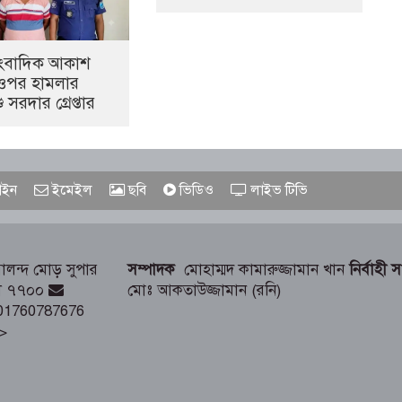
াংবাদিক আকাশ
 ওপর হামলার
 সরদার গ্রেপ্তার
ইন
ইমেইল
ছবি
ভিডিও
লাইভ টিভি
লন্দ মোড় সুপার
সম্পাদক
মোহাম্মদ কামারুজ্জামান খান
নির্বাহী 
াড়ী ৭৭০০
মোঃ আকতাউজ্জামান (রনি)
01760787676
>