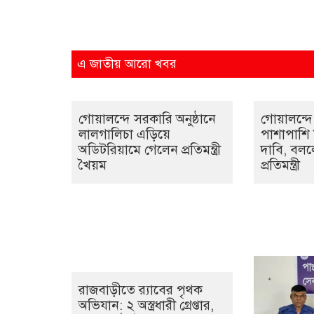
এ জাতীয় আরো খবর
গোয়ালন্দে সরকারি অনুষ্ঠানে
গোয়ালন্দে 
লালগালিচা এড়িয়ে
পাশাপাশি দ
অডিটরিয়ামে গেলেন প্রতিমন্ত্রী
দাবি, বললে
খৈয়ম
প্রতিমন্ত্রী
রাজবাড়ীতে র‌্যাবের পৃথক
অভিযান: ২ অস্ত্রধারী গ্রেপ্তার,