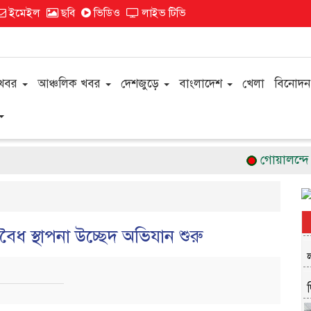
ইমেইল
ছবি
ভিডিও
লাইভ টিভি
 খবর
আঞ্চলিক খবর
দেশজুড়ে
বাংলাদেশ
খেলা
বিনোদন
গোয়ালন্দে সরক
ধ স্থাপনা উচ্ছেদ অভিযান শুরু
দ