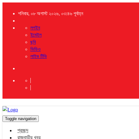
শনিবার, ০৮ অগাস্ট ২০২৬, ০৩:৪৬ পূর্বাহ্ন
লগইন
ইমেইল
ছবি
ভিডিও
লাইভ টিভি
Toggle navigation
প্রচ্ছদ
রাজবাড়ীর খবর