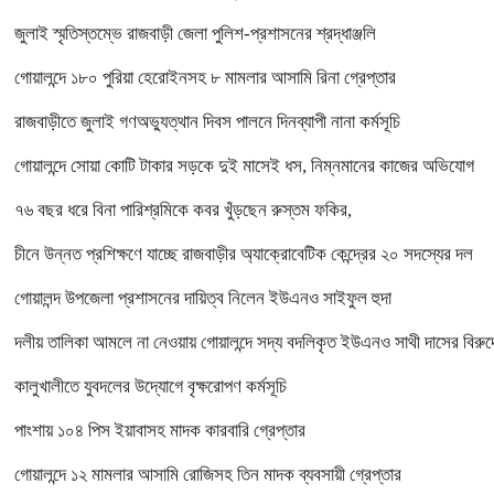
জুলাই স্মৃতিস্তম্ভে রাজবাড়ী জেলা পুলিশ-প্রশাসনের শ্রদ্ধাঞ্জলি
গোয়ালন্দে ১৮০ পুরিয়া হেরোইনসহ ৮ মামলার আসামি রিনা গ্রেপ্তার
রাজবাড়ীতে জুলাই গণঅভ্যুত্থান দিবস পালনে দিনব্যাপী নানা কর্মসূচি
গোয়ালন্দে সোয়া কোটি টাকার সড়কে দুই মাসেই ধস, নিম্নমানের কাজের অভিযোগ
৭৬ বছর ধরে বিনা পারিশ্রমিকে কবর খুঁড়ছেন রুস্তম ফকির,
চীনে উন্নত প্রশিক্ষণে যাচ্ছে রাজবাড়ীর অ্যাক্রোবেটিক কেন্দ্রের ২০ সদস্যের দল
গোয়ালন্দ উপজেলা প্রশাসনের দায়িত্ব নিলেন ইউএনও সাইফুল হুদা
দলীয় তালিকা আমলে না নেওয়ায় গোয়ালন্দে সদ্য বদলিকৃত ইউএনও সাথী দাসের বিরুদ্
কালুখালীতে যুবদলের উদ্যোগে বৃক্ষরোপণ কর্মসূচি
পাংশায় ১০৪ পিস ইয়াবাসহ মাদক কারবারি গ্রেপ্তার
গোয়ালন্দে ১২ মামলার আসামি রোজিসহ তিন মাদক ব্যবসায়ী গ্রেপ্তার