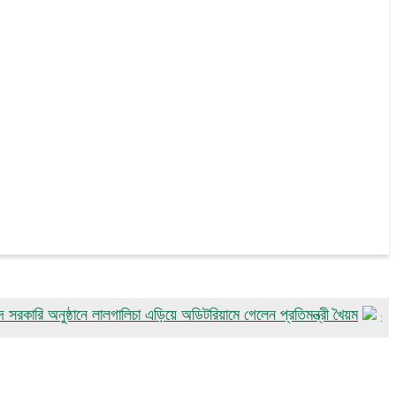
অনুষ্ঠানে লালগালিচা এড়িয়ে অডিটরিয়ামে গেলেন প্রতিমন্ত্রী খৈয়ম
গোয়ালন্দে পদ্