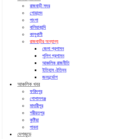
রাজবাড়ী সদর
গোয়ালন্দ
পাংশা
বালিয়াকান্দি
কালুখালী
রাজবাড়ীর অন্যান্য
জেলা প্রশাসন
পুলিশ প্রশাসন
আঞ্চলিক রাজনীতি
ইতিহাস ঐতিহ্য
জনদুর্ভোগ
আঞ্চলিক খবর
ফরিদপুর
গোপালগঞ্জ
মাদারীপুর
শরীয়তপুর
কুষ্টিয়া
পাবনা
দেশজুড়ে