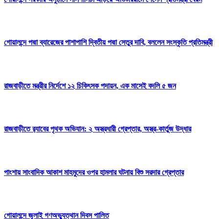
গোয়ালন্দে পদ্মা ব্যারেজের পাশাপাশি দ্বিতীয় পদ্মা সেতুর দাবি, বললেন সংস্কৃতি প্রতিমন্ত্রী
রাজবাড়ীতে মন্ত্রীর নির্দেশে ১২ চিকিৎসক পদায়ন, এক মাসেই বদলি ৫ জন
রাজবাড়ীতে র‌্যাবের পৃথক অভিযান: ২ অস্ত্রধারী গ্রেপ্তার, অস্ত্র-কার্তুজ উদ্ধার
পাংশায় সাংবাদিক আকাশ মাহমুদের ওপর হামলার ঘটনায় বিশু সরদার গ্রেপ্তার
গোয়ালন্দে জুলাই গণঅভ্যুত্থান দিবস পালিত