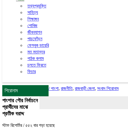
তথ্যপ্রযুক্তি
সাহিত্য
শিক্ষাঙ্গন
শোবিজ
জীবনযাপন
পাচফোঁড়ন
ফেসবুক ডায়েরি
মত মতান্তর
পাঠক কলাম
চলতে ফিরতে
ফিচার
/
পাংশা
,
রাজনীতি
,
রাজবাড়ী জেলা
,
সংবাদ শিরোনাম
শিরোনাম
পাংশার পৌর নির্বাচনে
প্রার্থীদের মাঝে
প্রতীক বরাদ্দ
স্টাফ রিপোর্টার
/ ৫৫২ বার পড়া হয়েছে