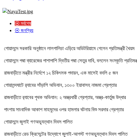
⦿ সর্বশেষ
⦿ জনপ্রিয়
গোয়ালন্দে সরকারি অনুষ্ঠানে লালগালিচা এড়িয়ে অডিটরিয়ামে গেলেন প্রতিমন্ত্রী খৈয়ম
গোয়ালন্দে পদ্মা ব্যারেজের পাশাপাশি দ্বিতীয় পদ্মা সেতুর দাবি, বললেন সংস্কৃতি প্রতিমন্ত
রাজবাড়ীতে মন্ত্রীর নির্দেশে ১২ চিকিৎসক পদায়ন, এক মাসেই বদলি ৫ জন
গোয়ালন্দঘাটে র‌্যাবের সাঁড়াশি অভিযান, ১৩০০ ইয়াবাসহ নাজমা গ্রেপ্তার
রাজবাড়ীতে র‌্যাবের পৃথক অভিযান: ২ অস্ত্রধারী গ্রেপ্তার, অস্ত্র-কার্তুজ উদ্ধার
পাংশায় সাংবাদিক আকাশ মাহমুদের ওপর হামলার ঘটনায় বিশু সরদার গ্রেপ্তার
গোয়ালন্দে জুলাই গণঅভ্যুত্থান দিবস পালিত
রাজবাড়ীতে রেড ক্রিসেন্টের উদ্যোগে জুলাই-আগস্ট গণঅভ্যুত্থান দিবস পালিত