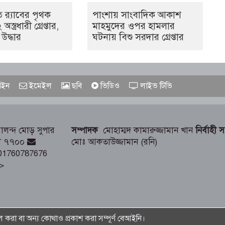
 র‌্যাবের পৃথক
পাংশায় সাংবাদিক আকাশ
্ত্রধারী গ্রেপ্তার,
মাহমুদের ওপর হামলার
জ উদ্ধার
ঘটনায় বিশু সরদার গ্রেপ্তার
ইন
ইমেইল
ছবি
ভিডিও
লাইভ টিভি
লন্দ মোড় সুপার
সম্পাদক
মোহাম্মদ কামারুজ্জামান খান
নির্বাহী 
াড়ী ৭৭০০
মোঃ আকতাউজ্জামান (রনি)
01760787676
>
রা বা অন্য কোথাও প্রকাশ করা সম্পূর্ণ বেআইনি।