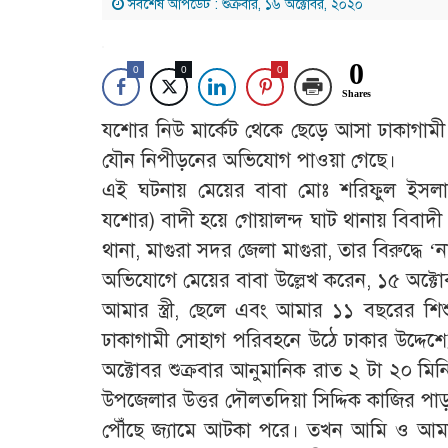
সর্বশেষ আপডেট : শুক্রবার, ১৬ অক্টোবর, ২০২০
0
0
0
0
Shares
যশোর নিউ মার্কেট থেকে ছেড়ে আসা ঢাকাগাম
যৌন নিপীড়নের অভিযোগ পাওয়া গেছে।
এই ঘটনায় মেয়ের বাবা মোঃ শরিফুল ইসলা
যশোর) বাদী হয়ে গোয়ালন্দ ঘাট থানায় বিবাদী
থানা, মাগুরা সদর জেলা মাগুরা, তার বিরুদ্ধে
অভিযোগে মেয়ের বাবা উল্লেখ করেন, ১৫ অক্ট
আমার স্ত্রী, ছেলে এবং আমার ১১ বছরের শিশু 
ঢাকাগামী সোহাগ পরিবহনে উঠে ঢাকার উদ্দে
অক্টোবর শুক্রবার আনুমানিক রাত ২ টা ২০ মি
উপজেলার উত্তর দৌলতদিয়া সিদ্দিক কাজির পাড
পৌঁছে জ্যামে আটকা পরে। তখন আমি ও আমার