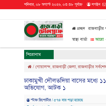
শনিবার, ০৮ অগাস্ট ২০২৬, ০৩:৩৮ পূর্বাহ্ন
লগইন
প্রচ্ছদ
রাজবাড়ীর
স্বাস্থ্য বার্তা
আরো
শিরোনাম
/
গোয়ালন্দ
রাজবাড়ী জেলা
রাজবাড়ীর সর্বশে
,
,
ঢাকামুখী দৌলতদিয়া বাসের মধ্যে ১
অভিযোগ, আটক ১
স্টাফ রিপোর্টার
/ ৫৭৪ বার পড়া হয়েছে