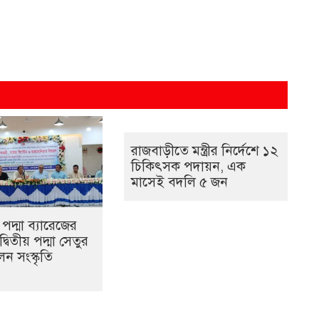
রাজবাড়ীতে মন্ত্রীর নির্দেশে ১২
চিকিৎসক পদায়ন, এক
মাসেই বদলি ৫ জন
পদ্মা ব্যারেজের
্বিতীয় পদ্মা সেতুর
ন সংস্কৃতি