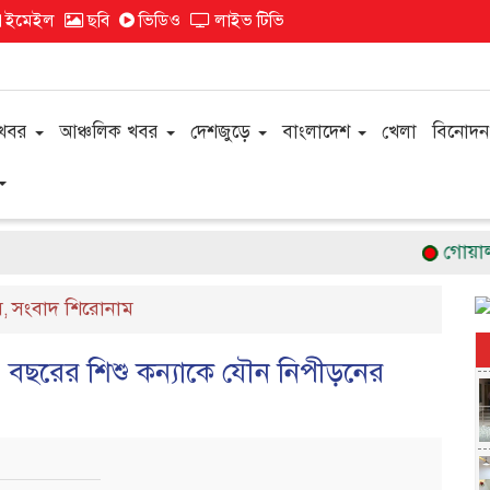
ইমেইল
ছবি
ভিডিও
লাইভ টিভি
 খবর
আঞ্চলিক খবর
দেশজুড়ে
বাংলাদেশ
খেলা
বিনোদন
গোয়ালন্দে 
ষ
সংবাদ শিরোনাম
,
১ বছরের শিশু কন্যাকে যৌন নিপীড়নের