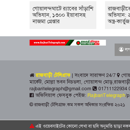
গোয়ালন্দঘাটে র‌্যাবের সাঁড়াশি
রাজবাড়ীতে
অভিযান, ১৩০০ ইয়াবাসহ
অভিযান: ২ অস
নাজমা গ্রেপ্তার
অস্ত্র-কার্তু
লগ
রাজবাড়ী টেলিগ্রাফ
| সংবাদে সারাক্ষণ 24/7
গোয়া
মার্কেট, মোল্লা ভবন নিচতলা, গোয়ালন্দ মোড়,রাজব
rajbaritelegraph@gmail.com
01711122934 
অফিসিয়াল ফেসবুক পেইজ:
RajbariTelegraph
/p
© রাজবাড়ী টেলিগ্রাফ.কম সকল অধিকার সংরক্ষিত ২০২১
এই ওয়েবসাইটের কোনো লেখা বা ছবি অনুমতি ছাড়া নকল ক