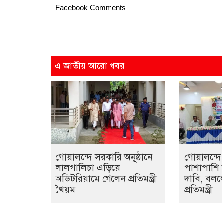
Facebook Comments
এ জাতীয় আরো খবর
গোয়ালন্দে সরকারি অনুষ্ঠানে
গোয়ালন্দে 
লালগালিচা এড়িয়ে
পাশাপাশি দ
অডিটরিয়ামে গেলেন প্রতিমন্ত্রী
দাবি, বললে
খৈয়ম
প্রতিমন্ত্রী