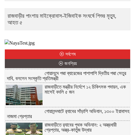
রাজবাড়ীর পাংশায় মাইক্রোবাস-ইজিবাইক সংঘর্ষে শিশুর মৃত্যু,
আহত ৫
⦿ সর্বশেষ
⦿ জনপ্রিয়
গোয়ালন্দে পদ্মা ব্যারেজের পাশাপাশি দ্বিতীয় পদ্মা সেতুর
দাবি, বললেন সংস্কৃতি প্রতিমন্ত্রী
রাজবাড়ীতে মন্ত্রীর নির্দেশে ১২ চিকিৎসক পদায়ন, এক
মাসেই বদলি ৫ জন
গোয়ালন্দঘাটে র‌্যাবের সাঁড়াশি অভিযান, ১৩০০ ইয়াবাসহ
নাজমা গ্রেপ্তার
রাজবাড়ীতে র‌্যাবের পৃথক অভিযান: ২ অস্ত্রধারী
গ্রেপ্তার, অস্ত্র-কার্তুজ উদ্ধার