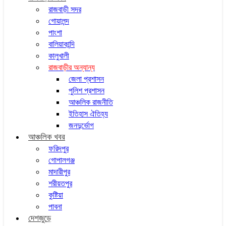
রাজবাড়ী সদর
গোয়ালন্দ
পাংশা
বালিয়াকান্দি
কালুখালী
রাজবাড়ীর অন্যান্য
জেলা প্রশাসন
পুলিশ প্রশাসন
আঞ্চলিক রাজনীতি
ইতিহাস ঐতিহ্য
জনদুর্ভোগ
আঞ্চলিক খবর
ফরিদপুর
গোপালগঞ্জ
মাদারীপুর
শরীয়তপুর
কুষ্টিয়া
পাবনা
দেশজুড়ে