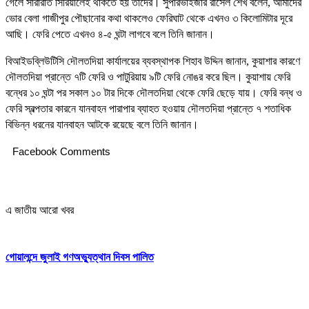
গেলে সারারাত সিরিয়ালেই থাকতে হয় তাদের। সুপারভাইজার রাসেল শেখ বলেন, আমাদের
ভোর বেলা গাজীপুর পৌছানোর কথা থাকলেও ফেরিঘাট থেকে এখনও ৩ কিলোমিটার দূরে
আছি। ফেরি পেতে এখনও ৪-৫ ঘন্টা লাগবে বলে তিনি জানান।
বিআইডব্লিউটিসি দৌলতদিয়া কার্যালয়ের ব্যবস্থাপক শিহাব উদ্দিন জানান, কুয়াশার কারণে
দৌলতদিয়া প্রান্তে ৭টি ফেরি ও পাটুরিয়ায় ৯টি ফেরি নোঙর করে ছিল। কুয়াশায় ফেরি
বন্ধের ১০ ঘন্টা পর সকাল ১০ টার দিকে দৌলতদিয়া থেকে ফেরি ছেড়ে যায়। ফেরি বন্ধ ও
ফেরি স্বল্পতার কারনে যানবাহন পারাপার ব্যাহত হওয়ায় দৌলতদিয়া প্রান্তে ৭ শতাধিক
বিভিন্ন ধরনের যানবাহন আটকে রয়েছে বলে তিনি জানান।
Facebook Comments
এ জাতীয় আরো খবর
গোয়ালন্দে জুলাই গণঅভ্যুত্থান দিবস পালিত