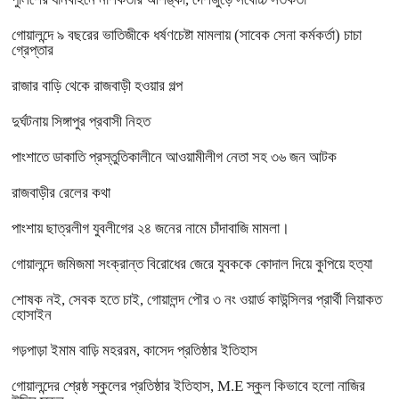
গোয়ালন্দে ৯ বছরের ভাতিজীকে ধর্ষণচেষ্টা মামলায় (সাবেক সেনা কর্মকর্তা) চাচা
গ্রেপ্তার
রাজার বাড়ি থেকে রাজবাড়ী হওয়ার গল্প
দুর্ঘটনায় সিঙ্গাপুর প্রবাসী নিহত
পাংশাতে ডাকাতি প্রস্তুতিকালীনে আওয়ামীলীগ নেতা সহ ৩৬ জন আটক
রাজবাড়ীর রেলের কথা
পাংশায় ছাত্রলীগ যুবলীগের ২৪ জনের নামে চাঁদাবাজি মামলা।
গোয়ালন্দে জমিজমা সংক্রান্ত বিরোধের জেরে যুবককে কোদাল দিয়ে কুপিয়ে হত্যা
শোষক নই, সেবক হতে চাই, গোয়ালন্দ পৌর ৩ নং ওয়ার্ড কাউন্সিলর প্রার্থী লিয়াকত
হোসাইন
গড়পাড়া ইমাম বাড়ি মহররম, কাসেদ প্রতিষ্ঠার ইতিহাস
গোয়ালন্দের শ্রেষ্ঠ স্কুলের প্রতিষ্ঠার ইতিহাস, M.E স্কুল কিভাবে হলো নাজির