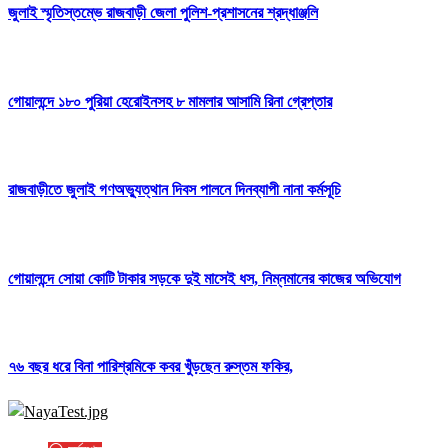
জুলাই স্মৃতিস্তম্ভে রাজবাড়ী জেলা পুলিশ-প্রশাসনের শ্রদ্ধাঞ্জলি
গোয়ালন্দে ১৮০ পুরিয়া হেরোইনসহ ৮ মামলার আসামি রিনা গ্রেপ্তার
রাজবাড়ীতে জুলাই গণঅভ্যুত্থান দিবস পালনে দিনব্যাপী নানা কর্মসূচি
গোয়ালন্দে সোয়া কোটি টাকার সড়কে দুই মাসেই ধস, নিম্নমানের কাজের অভিযোগ
৭৬ বছর ধরে বিনা পারিশ্রমিকে কবর খুঁড়ছেন রুস্তম ফকির,