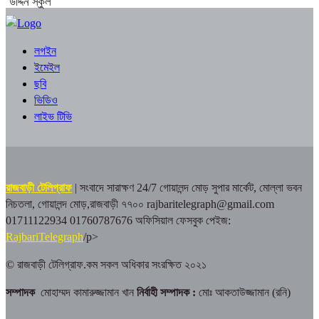
উদ্দিন স্কুল
লগইন
ইমেইল
ছবি
ভিডিও
লাইভ টিভি
রাজবাড়ী টেলিগ্রাফ
| সংবাদে সারাক্ষণ 24/7
গোয়ালন্দ মোড় সুপার মার্কেট, মোল্লা ভবন
নিচতলা, গোয়ালন্দ মোড়,রাজবাড়ী ৭৭০০
rajbaritelegraph@gmail.com
01711122934 01760787676
অফিসিয়াল ফেসবুক পেইজ:
RajbariTelegraph
/p>
© রাজবাড়ী টেলিগ্রাফ.কম সকল অধিকার সংরক্ষিত ২০২১
সম্পাদক
মোহাম্মদ কামারুজ্জামান খান
নির্বাহী সম্পাদক :
মোঃ আকতাউজ্জামান (রনি)