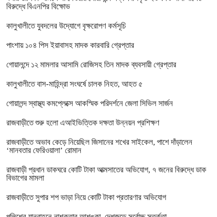
বিরুদ্ধে বিএনপির বিক্ষোভ
কালুখালীতে যুবদলের উদ্যোগে বৃক্ষরোপণ কর্মসূচি
পাংশায় ১০৪ পিস ইয়াবাসহ মাদক কারবারি গ্রেপ্তার
গোয়ালন্দে ১২ মামলার আসামি রোজিসহ তিন মাদক ব্যবসায়ী গ্রেপ্তার
কালুখালীতে বাস-মাহিন্দ্রা সংঘর্ষে চালক নিহত, আহত ৫
গোয়ালন্দ স্বাস্থ্য কমপ্লেক্সে আকস্মিক পরিদর্শনে জেলা সিভিল সার্জন
রাজবাড়ীতে শুরু হলো এআইভিত্তিক দক্ষতা উন্নয়ন প্রশিক্ষণ
রাজবাড়ীতে অভাব কেড়ে নিয়েছিল জিসানের শখের সাইকেল, পাশে দাঁড়ালেন
‘মানবতার ফেরিওয়ালা’ রোমান
রাজবাড়ী প্রধান ডাকঘরে কোটি টাকা আত্মসাতের অভিযোগ, ৭ জনের বিরুদ্ধে ডাক
বিভাগের মামলা
রাজবাড়ীতে সুপার শপ ভাড়া নিয়ে কোটি টাকা প্রতারণার অভিযোগ
পুলিশের যানবাহনে নাশকতার আশঙ্কা, দেশজুড়ে সর্বোচ্চ সতর্কতা