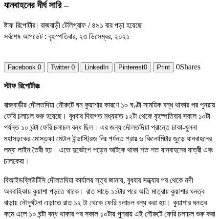
যানবাহনের দীর্ঘ সারি –
ষ্টাফ রিপোর্টার | রাজবাড়ী টেলিগ্রাফ
/ ৪৯১ বার পড়া হয়েছে
সর্বশেষ আপডেট : বৃহস্পতিবার, ২৩ ডিসেম্বর, ২০২১
0
Shares
Facebook
0
Twitter
0
LinkedIn
Pinterest
0
Print
স্টাফ রিপোর্টারঃ
রাজবাড়ীর দৌলতদিয়া নৌরুটে ঘন কুয়াশার কারণে ১০ ঘণ্টা সাময়িক বন্ধ থাকার পর পুনরায়
ফেরি চলাচল শুরু হয়েছে। বুধবার দিবাগত মধ্যরাত ১২টা থেকে বৃহস্পতিবার সকাল ১০টা
পর্যন্ত ১০ ঘন্টা ফেরি চলাচল বন্ধ ছিল। এর জন্য দৌলতদিয়া প্রান্তে ঢাকা-খুলনা
মহাসড়কের মোস্তফা মেটাল ইন্ডাস্ট্রিজ লিঃ পর্যন্ত প্রায় ৬ কিলোমিটার জুড়ে যানবাহনের
লম্বা লাইন তৈরী হয়। এতে দুর্ভোগে পড়েন আটকে থাকা শত শত যানবাহনের যাত্রী এবং
চালকেরা।
বিআইডব্লিউটিসি দৌলতদিয়া কার্যালয় সূত্র জানায়, বুধবার সন্ধ্যার পর থেকে নদী
অববাহিকায় কুয়াশা পড়তে থাকে। রাত সাড়ে ১১টার পরে অতি মাত্রায় কুয়াশার ঘনত্ব
বাড়ায় নৌদূর্ঘটনা এড়াতে রাত ১২ টা থেকে ফেরি চলাচল বন্ধ করা হয়। কুয়াশার ঘনত্ব
কমে এলে ১০ ঘন্টা বন্ধ থাকার পর সকাল ১০টায় পুনরায় এই নৌরুটে ফেরি চলাচল শুরু করা