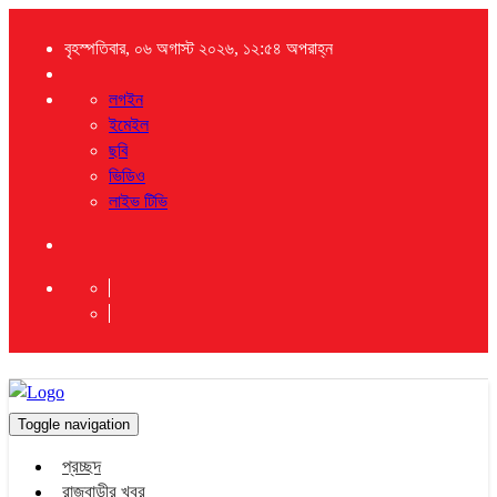
বৃহস্পতিবার, ০৬ অগাস্ট ২০২৬, ১২:৫৪ অপরাহ্ন
লগইন
ইমেইল
ছবি
ভিডিও
লাইভ টিভি
Toggle navigation
প্রচ্ছদ
রাজবাড়ীর খবর