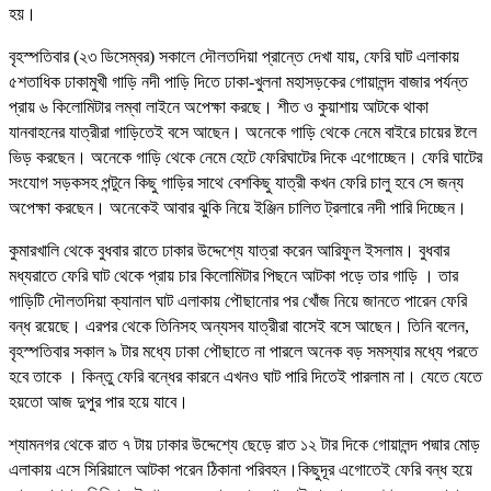
হয়।
বৃহস্পতিবার (২৩ ডিসেম্বর) সকালে দৌলতদিয়া প্রান্তে দেখা যায়, ফেরি ঘাট এলাকায়
৫শতাধিক ঢাকামুখী গাড়ি নদী পাড়ি দিতে ঢাকা-খুলনা মহাসড়কের গোয়ালন্দ বাজার পর্যন্ত
প্রায় ৬ কিলোমিটার লম্বা লাইনে অপেক্ষা করছে। শীত ও কুয়াশায় আটকে থাকা
যানবাহনের যাত্রীরা গাড়িতেই বসে আছেন। অনেকে গাড়ি থেকে নেমে বাইরে চায়ের ষ্টলে
ভিড় করছেন। অনেকে গাড়ি থেকে নেমে হেটে ফেরিঘাটের দিকে এগোচ্ছেন। ফেরি ঘাটের
সংযোগ সড়কসহ পন্টুনে কিছু গাড়ির সাথে বেশকিছু যাত্রী কখন ফেরি চালু হবে সে জন্য
অপেক্ষা করছেন। অনেকেই আবার ঝুকি নিয়ে ইঞ্জিন চালিত ট্রলারে নদী পারি দিচ্ছেন।
কুমারখালি থেকে বুধবার রাতে ঢাকার উদ্দেশ্যে যাত্রা করেন আরিফুল ইসলাম। বুধবার
মধ্যরাতে ফেরি ঘাট থেকে প্রায় চার কিলোমিটার পিছনে আটকা পড়ে তার গাড়ি । তার
গাড়িটি দৌলতদিয়া ক্যানাল ঘাট এলাকায় পৌছানোর পর খোঁজ নিয়ে জানতে পারেন ফেরি
বন্ধ রয়েছে। এরপর থেকে তিনিসহ অন্যসব যাত্রীরা বাসেই বসে আছেন। তিনি বলেন,
বৃহস্পতিবার সকাল ৯ টার মধ্যে ঢাকা পৌছাতে না পারলে অনেক বড় সমস্যার মধ্যে পরতে
হবে তাকে । কিন্তু ফেরি বন্ধের কারনে এখনও ঘাট পারি দিতেই পারলাম না। যেতে যেতে
হয়তো আজ দুপুর পার হয়ে যাবে।
শ্যামনগর থেকে রাত ৭ টায় ঢাকার উদ্দেশ্যে ছেড়ে রাত ১২ টার দিকে গোয়ালন্দ পদ্মার মোড়
এলাকায় এসে সিরিয়ালে আটকা পরেন ঠিকানা পরিবহন।কিছুদূর এগোতেই ফেরি বন্ধ হয়ে