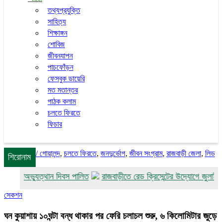
তথ্যপ্রযুক্তি
সাহিত্য
শিক্ষাঙ্গন
শোবিজ
জীবনযাপন
পাচফোঁড়ন
ফেসবুক ডায়েরি
মত মতান্তর
পাঠক কলাম
চলতে ফিরতে
ফিচার
/
গোয়ালন্দ
,
চলতে ফিরতে
,
জনদুর্ভোগ
,
জীবন সংগ্রাম
,
রাজবাড়ী জেলা
,
লিড
শিরোনাম
ই গণঅভ্যুত্থান দিবস পালিত
রাজবাড়ীতে রেড ক্রিসেন্টের উদ্যোগে জুলাই-আগস
সেকশন
ঘন কুয়াশায় ১০ঘন্টা বন্ধ থাকার পর ফেরি চলাচল শুরু, ৬ কিলোমিটার জুড়ে