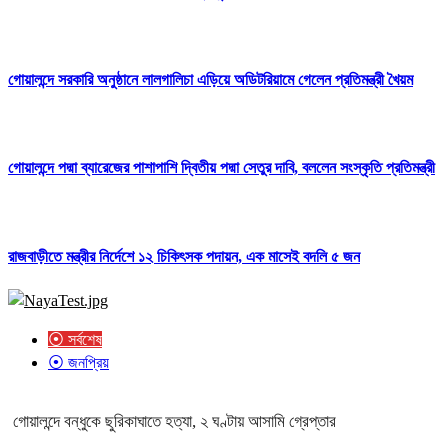
গোয়ালন্দে সরকারি অনুষ্ঠানে লালগালিচা এড়িয়ে অডিটরিয়ামে গেলেন প্রতিমন্ত্রী খৈয়ম
গোয়ালন্দে পদ্মা ব্যারেজের পাশাপাশি দ্বিতীয় পদ্মা সেতুর দাবি, বললেন সংস্কৃতি প্রতিমন্ত্রী
রাজবাড়ীতে মন্ত্রীর নির্দেশে ১২ চিকিৎসক পদায়ন, এক মাসেই বদলি ৫ জন
⦿ সর্বশেষ
⦿ জনপ্রিয়
গোয়ালন্দে বন্ধুকে ছুরিকাঘাতে হত্যা, ২ ঘণ্টায় আসামি গ্রেপ্তার