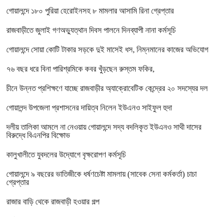
গোয়ালন্দে ১৮০ পুরিয়া হেরোইনসহ ৮ মামলার আসামি রিনা গ্রেপ্তার
রাজবাড়ীতে জুলাই গণঅভ্যুত্থান দিবস পালনে দিনব্যাপী নানা কর্মসূচি
গোয়ালন্দে সোয়া কোটি টাকার সড়কে দুই মাসেই ধস, নিম্নমানের কাজের অভিযোগ
৭৬ বছর ধরে বিনা পারিশ্রমিকে কবর খুঁড়ছেন রুস্তম ফকির,
চীনে উন্নত প্রশিক্ষণে যাচ্ছে রাজবাড়ীর অ্যাক্রোবেটিক কেন্দ্রের ২০ সদস্যের দল
গোয়ালন্দ উপজেলা প্রশাসনের দায়িত্ব নিলেন ইউএনও সাইফুল হুদা
দলীয় তালিকা আমলে না নেওয়ায় গোয়ালন্দে সদ্য বদলিকৃত ইউএনও সাথী দাসের
বিরুদ্ধে বিএনপির বিক্ষোভ
কালুখালীতে যুবদলের উদ্যোগে বৃক্ষরোপণ কর্মসূচি
গোয়ালন্দে ৯ বছরের ভাতিজীকে ধর্ষণচেষ্টা মামলায় (সাবেক সেনা কর্মকর্তা) চাচা
গ্রেপ্তার
রাজার বাড়ি থেকে রাজবাড়ী হওয়ার গল্প