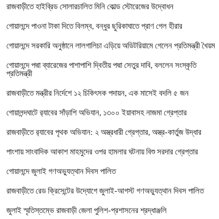
রাজবাড়ীতে হাইব্রিড সোলারচালিত মিনি কোল্ড স্টোরেজের উদ্বোধন
গোয়ালন্দে পাওনা টাকা দিতে বিলম্ব, বন্ধুর ছুরিকাঘাতে প্রাণ গেল হীরার
গোয়ালন্দে সরকারি অনুষ্ঠানে লালগালিচা এড়িয়ে অডিটরিয়ামে গেলেন প্রতিমন্ত্রী খৈয়ম
গোয়ালন্দে পদ্মা ব্যারেজের পাশাপাশি দ্বিতীয় পদ্মা সেতুর দাবি, বললেন সংস্কৃতি
প্রতিমন্ত্রী
রাজবাড়ীতে মন্ত্রীর নির্দেশে ১২ চিকিৎসক পদায়ন, এক মাসেই বদলি ৫ জন
গোয়ালন্দঘাটে র‌্যাবের সাঁড়াশি অভিযান, ১৩০০ ইয়াবাসহ নাজমা গ্রেপ্তার
রাজবাড়ীতে র‌্যাবের পৃথক অভিযান: ২ অস্ত্রধারী গ্রেপ্তার, অস্ত্র-কার্তুজ উদ্ধার
পাংশায় সাংবাদিক আকাশ মাহমুদের ওপর হামলার ঘটনায় বিশু সরদার গ্রেপ্তার
গোয়ালন্দে জুলাই গণঅভ্যুত্থান দিবস পালিত
রাজবাড়ীতে রেড ক্রিসেন্টের উদ্যোগে জুলাই-আগস্ট গণঅভ্যুত্থান দিবস পালিত
জুলাই স্মৃতিস্তম্ভে রাজবাড়ী জেলা পুলিশ-প্রশাসনের শ্রদ্ধাঞ্জলি