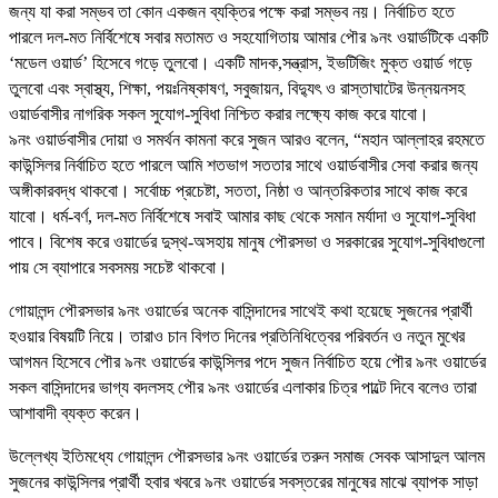
জন্য যা করা সম্ভব তা কোন একজন ব্যক্তির পক্ষে করা সম্ভব নয়। নির্বাচিত হতে
পারলে দল-মত নির্বিশেষে সবার মতামত ও সহযোগিতায় আমার পৌর ৯নং ওয়ার্ডটিকে একটি
‘মডেল ওয়ার্ড’ হিসেবে গড়ে তুলবো। একটি মাদক,সন্ত্রাস, ইভটিজিং মুক্ত ওয়ার্ড গড়ে
তুলবো এবং স্বাস্থ্য, শিক্ষা, পয়ঃনিষ্কাষণ, সবুজায়ন, বিদ্যুৎ ও রাস্তাঘাটের উন্নয়নসহ
ওয়ার্ডবাসীর নাগরিক সকল সুযোগ-সুবিধা নিশ্চিত করার লক্ষ্যে কাজ করে যাবো।
৯নং ওয়ার্ডবাসীর দোয়া ও সমর্থন কামনা করে সুজন আরও বলেন, “মহান আল্লাহর রহমতে
কাউন্সিলর নির্বাচিত হতে পারলে আমি শতভাগ সততার সাথে ওয়ার্ডবাসীর সেবা করার জন্য
অঙ্গীকারবদ্ধ থাকবো। সর্বোচ্চ প্রচেষ্টা, সততা, নিষ্ঠা ও আন্তরিকতার সাথে কাজ করে
যাবো। ধর্ম-বর্ণ, দল-মত নির্বিশেষে সবাই আমার কাছ থেকে সমান মর্যাদা ও সুযোগ-সুবিধা
পাবে। বিশেষ করে ওয়ার্ডের দুস্থ-অসহায় মানুষ পৌরসভা ও সরকারের সুযোগ-সুবিধাগুলো
পায় সে ব্যাপারে সবসময় সচেষ্ট থাকবো।
গোয়ালন্দ পৌরসভার ৯নং ওয়ার্ডের অনেক বাসিন্দাদের সাথেই কথা হয়েছে সুজনের প্রার্থী
হওয়ার বিষয়টি নিয়ে। তারাও চান বিগত দিনের প্রতিনিধিত্বের পরিবর্তন ও নতুন মুখের
আগমন হিসেবে পৌর ৯নং ওয়ার্ডের কাউন্সিলর পদে সুজন নির্বাচিত হয়ে পৌর ৯নং ওয়ার্ডের
সকল বাসিন্দাদের ভাগ্য বদলসহ পৌর ৯নং ওয়ার্ডের এলাকার চিত্র পাল্টে দিবে বলেও তারা
আশাবাদী ব্যক্ত করেন।
উল্লেখ্য ইতিমধ্যে গোয়ালন্দ পৌরসভার ৯নং ওয়ার্ডের তরুন সমাজ সেবক আসাদুল আলম
সুজনের কাউন্সিলর প্রার্থী হবার খবরে ৯নং ওয়ার্ডের সবস্তরের মানুষের মাঝে ব্যাপক সাড়া