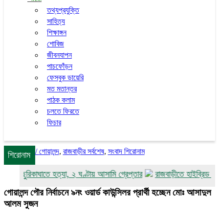
তথ্যপ্রযুক্তি
সাহিত্য
শিক্ষাঙ্গন
শোবিজ
জীবনযাপন
পাচফোঁড়ন
ফেসবুক ডায়েরি
মত মতান্তর
পাঠক কলাম
চলতে ফিরতে
ফিচার
/
গোয়ালন্দ
,
রাজবাড়ীর সর্বশেষ
,
সংবাদ শিরোনাম
শিরোনাম
ধুকে ছুরিকাঘাতে হত্যা, ২ ঘণ্টায় আসামি গ্রেপ্তার
রাজবাড়ীতে হাইব্রিড সোলারচ
গোয়ালন্দ পৌর নির্বাচনে ৯নং ওয়ার্ড কাউন্সিলর প্রার্থী হচ্ছেন মোঃ আসাদুল
আলম সুজন