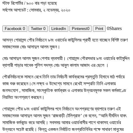
স্টাফ রিপোর্টার
/ ৯০০ বার পড়া হয়েছে
সর্বশেষ আপডেট : সোমবার, ২ নভেম্বর, ২০২০
0
Shares
Facebook
0
Twitter
0
LinkedIn
Pinterest
0
Print
আসন্ন গোয়ালন্দ পৌর নির্বাচনে ৯নং ওয়ার্ডের কাউন্সিলর প্রার্থী হতে যাচ্ছেন বিশিষ্ট তরুণ
সমাজসেবক মোঃ আসাদুল আলম সুজন।
মোঃ আসাদুল আলম সুজন পেশায় ব্যবসায়ী। গোয়ালন্দ পৌরসভার ৯নং ওয়ার্ডের কাইমুদ্দিন
ব্যাপারী পাড়ার সাবেক পুলিশ সদস্য মোঃ আবুল কালাম আজাদ এর ছেলে ।
পৌরনির্বাচনকে সামনে রেখে তিনি তার নির্বাচনী কার্যক্রমের প্রস্তুতি হিসাবে মাঠ পর্যায়ে
কাজ শুরু করেছেন।সে লক্ষ্য ও উদ্দেশ্যে সামনে রেখেই সম্প্রতি তিনি এলাকায়
জনসংযোগ , সামাজিক, সাংস্কৃতিক কার্যক্রম ও এলাকার উন্নয়নমূলক সকল কর্মকাণ্ডে
নিয়মিত অংশগ্রহণ করছেন।
গোয়ালন্দ পৌর ৯নং ওয়ার্ড কাউন্সিলর পদে নির্বাচনে অংশগ্রহণের ব্যাপারে তরুণ এই
সমাজসেবক আসাদুল আলম সুজন ‘রাজবাড়ী টেলিগ্রাফ’ কে বলেন, “আমি দীর্ঘদিন যাবৎ
সামাজিক কর্মকান্ড করে আসছি। সবসময় আমার ওয়ার্ডবাসীর পাশে থাকাসহ ওয়ার্ডের
উন্নয়নে সচেষ্ট রয়েছি। কিন্তু একজন নির্বাচিত জনপ্রতিনিধির পক্ষে সাধারণ মানুষের