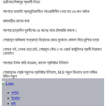
দুর্ঘটনায় সিঙ্গাপুর প্রবাসী নিহত
পাংশাতে ডাকাতি প্রস্তুতিকালীনে আওয়ামীলীগ নেতা সহ ৩৬ জন আটক
রাজবাড়ীর রেলের কথা
পাংশায় ছাত্রলীগ যুবলীগের ২৪ জনের নামে চাঁদাবাজি মামলা।
গোয়ালন্দে জমিজমা সংক্রান্ত বিরোধের জেরে যুবককে কোদাল দিয়ে কুপিয়ে হত্যা
শোষক নই, সেবক হতে চাই, গোয়ালন্দ পৌর ৩ নং ওয়ার্ড কাউন্সিলর প্রার্থী লিয়াকত
হোসাইন
গড়পাড়া ইমাম বাড়ি মহররম, কাসেদ প্রতিষ্ঠার ইতিহাস
গোয়ালন্দের শ্রেষ্ঠ স্কুলের প্রতিষ্ঠার ইতিহাস, M.E স্কুল কিভাবে হলো নাজির
উদ্দিন স্কুল
লগইন
ইমেইল
ছবি