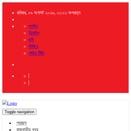
রবিবার, ০৯ অগাস্ট ২০২৬, ০১:০২ অপরাহ্ন
লগইন
ইমেইল
ছবি
ভিডিও
লাইভ টিভি
Toggle navigation
প্রচ্ছদ
রাজবাড়ীর খবর