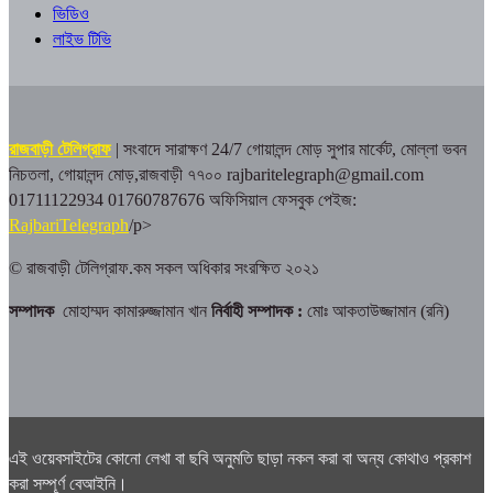
ভিডিও
লাইভ টিভি
রাজবাড়ী টেলিগ্রাফ
| সংবাদে সারাক্ষণ 24/7
গোয়ালন্দ মোড় সুপার মার্কেট, মোল্লা ভবন
নিচতলা, গোয়ালন্দ মোড়,রাজবাড়ী ৭৭০০
rajbaritelegraph@gmail.com
01711122934 01760787676
অফিসিয়াল ফেসবুক পেইজ:
RajbariTelegraph
/p>
© রাজবাড়ী টেলিগ্রাফ.কম সকল অধিকার সংরক্ষিত ২০২১
সম্পাদক
মোহাম্মদ কামারুজ্জামান খান
নির্বাহী সম্পাদক :
মোঃ আকতাউজ্জামান (রনি)
এই ওয়েবসাইটের কোনো লেখা বা ছবি অনুমতি ছাড়া নকল করা বা অন্য কোথাও প্রকাশ
করা সম্পূর্ণ বেআইনি।