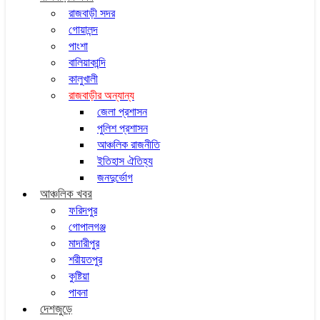
রাজবাড়ী সদর
গোয়ালন্দ
পাংশা
বালিয়াকান্দি
কালুখালী
রাজবাড়ীর অন্যান্য
জেলা প্রশাসন
পুলিশ প্রশাসন
আঞ্চলিক রাজনীতি
ইতিহাস ঐতিহ্য
জনদুর্ভোগ
আঞ্চলিক খবর
ফরিদপুর
গোপালগঞ্জ
মাদারীপুর
শরীয়তপুর
কুষ্টিয়া
পাবনা
দেশজুড়ে