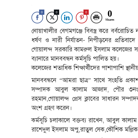
0
0
0
0
Shares
নোয়াখালীর বেগমগঞ্জে বিবস্ত্র করে বর্বরোচিত ন
ধর্ষণ ও নারী নির্যাতন- নিপীড়নের প্রতিবা
গোয়ালন্দ সরকারি কামরুল ইসলাম কলেজের সামন
ব্যানারে মানববন্ধন কর্মসূচি পালিত হয়।
কলেজের শতাধিক শিক্ষার্থীদের পাশাপাশি স্থা
মানববন্ধনে “আমরা ছাত্র” সাথে সংহতি প্
সম্পাদক আবুল কালাম আজাদ, পৌর ৩নং 
রহমান,গোয়ালন্দ প্রেস ক্লাবের সাধারন সম্পা
অংশ গ্রহণ করেন।
কর্মসূচি চলাকালে বক্তব্য রাখেন, আবুল কালা
রাশেদুল ইসলাম অপু,রাতুল সেক,কৌশিক মল্লিক,