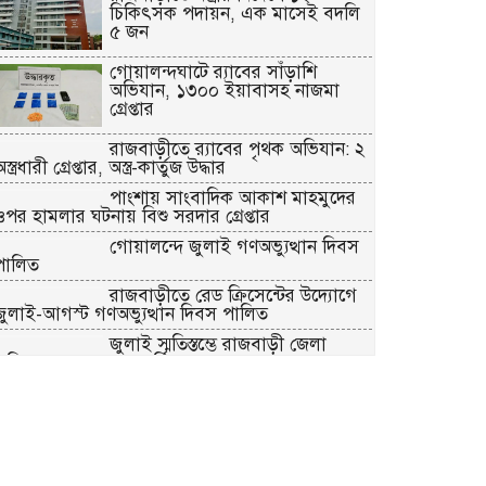
চিকিৎসক পদায়ন, এক মাসেই বদলি
৫ জন
গোয়ালন্দঘাটে র‌্যাবের সাঁড়াশি
অভিযান, ১৩০০ ইয়াবাসহ নাজমা
গ্রেপ্তার
রাজবাড়ীতে র‌্যাবের পৃথক অভিযান: ২
স্ত্রধারী গ্রেপ্তার, অস্ত্র-কার্তুজ উদ্ধার
পাংশায় সাংবাদিক আকাশ মাহমুদের
ওপর হামলার ঘটনায় বিশু সরদার গ্রেপ্তার
গোয়ালন্দে জুলাই গণঅভ্যুত্থান দিবস
পালিত
রাজবাড়ীতে রেড ক্রিসেন্টের উদ্যোগে
জুলাই-আগস্ট গণঅভ্যুত্থান দিবস পালিত
জুলাই স্মৃতিস্তম্ভে রাজবাড়ী জেলা
ুলিশ-প্রশাসনের শ্রদ্ধাঞ্জলি
গোয়ালন্দে ১৮০ পুরিয়া হেরোইনসহ
৮ মামলার আসামি রিনা গ্রেপ্তার
রাজবাড়ীতে জুলাই গণঅভ্যুত্থান দিবস