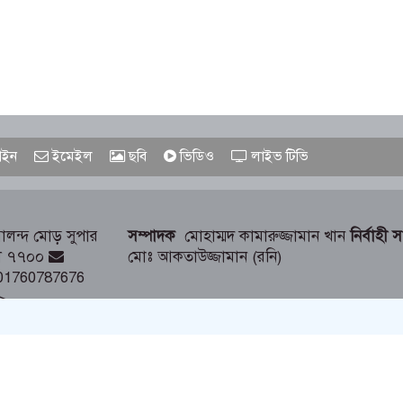
ইন
ইমেইল
ছবি
ভিডিও
লাইভ টিভি
লন্দ মোড় সুপার
সম্পাদক
মোহাম্মদ কামারুজ্জামান খান
নির্বাহী 
াড়ী ৭৭০০
মোঃ আকতাউজ্জামান (রনি)
01760787676
>
রা বা অন্য কোথাও প্রকাশ করা সম্পূর্ণ বেআইনি।