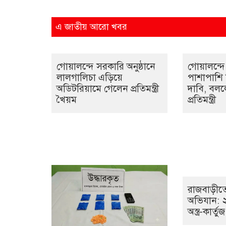
এ জাতীয় আরো খবর
গোয়ালন্দে সরকারি অনুষ্ঠানে
গোয়ালন্দে 
লালগালিচা এড়িয়ে
পাশাপাশি দ
অডিটরিয়ামে গেলেন প্রতিমন্ত্রী
দাবি, বললে
খৈয়ম
প্রতিমন্ত্রী
রাজবাড়ীতে
অভিযান: ২ অস
অস্ত্র-কার্তু