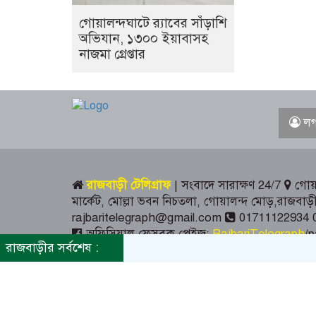
গোয়ালন্দঘাটে র‌্যাবের সাঁড়াশি
অভিযান, ১৩০০ ইয়াবাসহ
নাজমা গ্রেপ্তার
লগ
রাজবাড়ী টেলিগ্রাফ
| সংবাদে সারাক্ষণ 24/7
গোয়া
মার্কেট, মোল্লা ভবন নিচতলা, গোয়ালন্দ মোড়,রাজব
rajbaritelegraph@gmail.com
01711122934 
অফিসিয়াল ফেসবুক পেইজ:
RajbariTelegraph
/p
রাজবাড়ীর সর্বশেষ :
© রাজবাড়ী টেলিগ্রাফ.কম সকল অধিকার সংরক্ষিত ২০২১
এই ওয়েবসাইটের কোনো লেখা বা ছবি অনুমতি ছাড়া নকল ক