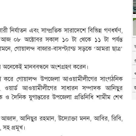
ারী নির্যাতন এবং সাম্প্রতিক সারাদেশে বিভিন্ন গণধর্ষণ,
দে আজ ০৮ অক্টোবর সকাল ১০ টা থেকে ১১ টা পর্যন্ত
অ
ে, গোয়ালন্দ বাজার-বাসস্ট্যান্ড সড়কে ‘আমরা ছাত্র’
নীয় অনেকেই মানববন্ধনে অংশগ্রহণ করেন।
রকাশ করে গোয়ালন্দ উপজেলা আওয়ামীলীগের সাংগঠনিক
ওয়ার্ড আওয়ামীলীগের সাধারন সম্পাদক আনিছুর
দক ও দৈনিক যুগান্তরের উপজেলা প্রতিনিধি শামীম শেখ
প
ম আজাদ, আনিছুর রহমান, উদ্যোক্তা মনন, আবির, রিবি,
 সহ প্রমূখ।