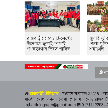
রাজবাড়ীতে রেড ক্রিসেন্টের
জুলাই স্মৃত
উদ্যোগে জুলাই-আগস্ট
জেলা পুলি
গণঅভ্যুত্থান দিবস পালিত
শ্রদ্ধাঞ্জলি
লগ
রাজবাড়ী টেলিগ্রাফ
| সংবাদে সারাক্ষণ 24/7
গোয়া
মার্কেট, মোল্লা ভবন নিচতলা, গোয়ালন্দ মোড়,রাজব
rajbaritelegraph@gmail.com
01711122934 