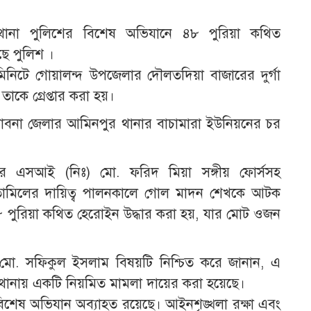
 থানা পুলিশের বিশেষ অভিযানে ৪৮ পুরিয়া কথিত
ছে পুলিশ ।
নিটে গোয়ালন্দ উপজেলার দৌলতদিয়া বাজারের দুর্গা
াকে গ্রেপ্তার করা হয়।
। পাবনা জেলার আমিনপুর থানার বাচামারা ইউনিয়নের চর
ানার এসআই (নিঃ) মো. ফরিদ মিয়া সঙ্গীয় ফোর্সসহ
া তামিলের দায়িত্ব পালনকালে গোল মাদন শেখকে আটক
৮ পুরিয়া কথিত হেরোইন উদ্ধার করা হয়, যার মোট ওজন
 মো. সফিকুল ইসলাম বিষয়টি নিশ্চিত করে জানান, এ
াট থানায় একটি নিয়মিত মামলা দায়ের করা হয়েছে।
িশেষ অভিযান অব্যাহত রয়েছে। আইনশৃঙ্খলা রক্ষা এবং