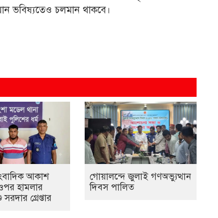
িযান ভবিষ্যতেও চলমান থাকবে।
াংবাদিক আকাশ
গোয়ালন্দে জুলাই গণঅভ্যুত্থান
 ওপর হামলার
দিবস পালিত
 সরদার গ্রেপ্তার