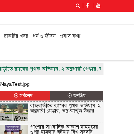
চাকরির খবর
ধর্ম ও জীবন
প্রবাস কথা
যাবের পৃথক অভিযান: ২ অস্ত্রধারী গ্রেপ্তার, অস্ত্র-কার্তুজ উদ্ধার
পা
⦿ সর্বশেষ
⦿ জনপ্রিয়
রাজবাড়ীতে র‌্যাবের পৃথক অভিযান: ২
অস্ত্রধারী গ্রেপ্তার, অস্ত্র-কার্তুজ উদ্ধার
পাংশায় সাংবাদিক আকাশ মাহমুদের
ওপর হামলার ঘটনায় বিশু সরদার