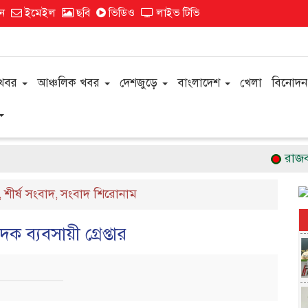
ন
ইমেইল
ছবি
ভিডিও
লাইভ টিভি
 খবর
আঞ্চলিক খবর
দেশজুড়ে
বাংলাদেশ
খেলা
বিনোদন
রাজবাড়ীতে র‌্
শীর্ষ সংবাদ
সংবাদ শিরোনাম
,
,
 ব্যবসায়ী গ্রেপ্তার