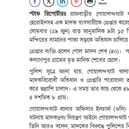
Shares
স্টাফ রিপোর্টারঃ
রাজবাড়ীর গোয়ালন্দঘাট
হেরোইনসহ এক মাদক ব্যবসায়ীকে গ্রেপ্তার করে
সোমবার (২৯ জুন) রাত আনুমানিক ৯টা ১৫ মি
মন্দিরের সামনের পাকা সড়কে অভিযান চালিয়ে ত
গ্রেপ্তার ব্যক্তি হলেন গোল মাদন শেখ (৪০)
কল্যাণপুর গ্রামের মৃত মানিক শেখের ছেলে।
পুলিশ সূত্রে জানা যায়, গোয়ালন্দঘাট থ
মাদকবিরোধী অভিযান ও গ্রেপ্তারি পরোয়ান
করে তল্লাশি চালান। এ সময় তার কাছ থেকে ৪
৪ দশমিক ৮ গ্রাম।
গোয়ালন্দঘাট থানার অফিসার ইনচার্জ (ওসি)
ঘটনায় মাদকদ্রব্য নিয়ন্ত্রণ আইনে গোয়ালন্দঘ
তিনি আরও বলেন, মাদকের বিরুদ্ধে পুলিশের ব