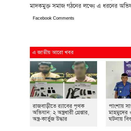
মাদকমুক্ত সমাজ গঠনের লক্ষ্যে এ ধরনের অভ
Facebook Comments
এ জাতীয় আরো খবর
রাজবাড়ীতে র‌্যাবের পৃথক
পাংশায় স
অভিযান: ২ অস্ত্রধারী গ্রেপ্তার,
মাহমুদের
অস্ত্র-কার্তুজ উদ্ধার
ঘটনায় বিশু