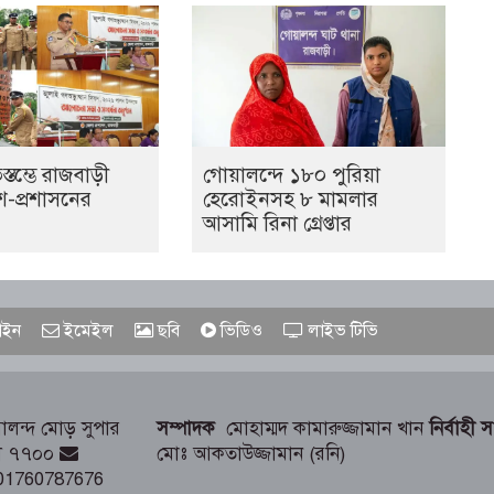
িস্তম্ভে রাজবাড়ী
গোয়ালন্দে ১৮০ পুরিয়া
শ-প্রশাসনের
হেরোইনসহ ৮ মামলার
আসামি রিনা গ্রেপ্তার
ইন
ইমেইল
ছবি
ভিডিও
লাইভ টিভি
লন্দ মোড় সুপার
সম্পাদক
মোহাম্মদ কামারুজ্জামান খান
নির্বাহী 
াড়ী ৭৭০০
মোঃ আকতাউজ্জামান (রনি)
01760787676