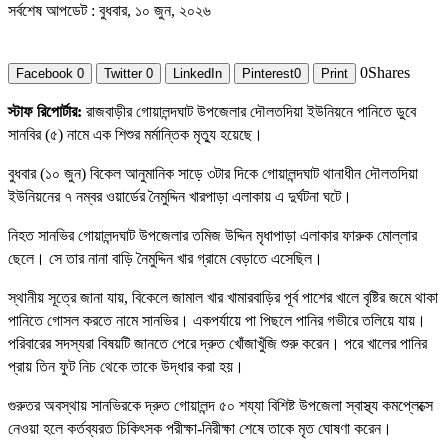
সর্বশেষ আপডেট : বুধবার, ১০ জুন, ২০২৬
0
Shares
Facebook
0
Twitter
0
LinkedIn
Pinterest
0
Print
স্টাফ রিপোর্টার:
রাজবাড়ীর গোয়ালন্দঘাট উপজেলার দৌলতদিয়া ইউনিয়নে পানিতে ডুবে
সানবির (৫) নামে এক শিশুর মর্মান্তিক মৃত্যু হয়েছে।
বুধবার (১০ জুন) বিকেল আনুমানিক সাড়ে ৩টার দিকে গোয়ালন্দঘাট থানাধীন দৌলতদিয়া
ইউনিয়নের ৭ নম্বর ওয়ার্ডের নৈমুদ্দিন খারপাড়া এলাকায় এ দুর্ঘটনা ঘটে।
নিহত সানভির গোয়ালন্দঘাট উপজেলার তমিজ উদ্দিন মৃধাপাড়া এলাকার ফারুক মোল্লার
ছেলে। সে তার নানা বাড়ি নৈমুদ্দিন খার গ্রামে বেড়াতে এসেছিল।
স্থানীয় সূত্রে জানা যায়, বিকেলে জামাল খার খামারবাড়ির পূর্ব পাশের খালে বৃষ্টির জমে থাকা
পানিতে গোসল করতে নামে সানভির। একপর্যায়ে পা পিছলে পানির গভীরে তলিয়ে যায়।
পরিবারের সদস্যরা বিষয়টি জানতে পেরে দ্রুত খোঁজাখুঁজি শুরু করেন। পরে খালের পানির
প্রায় তিন ফুট নিচ থেকে তাকে উদ্ধার করা হয়।
গুরুতর অবস্থায় সানভিরকে দ্রুত গোয়ালন্দ ৫০ শয্যা বিশিষ্ট উপজেলা স্বাস্থ্য কমপ্লেক্সে
নেওয়া হলে কর্তব্যরত চিকিৎসক পরীক্ষা-নিরীক্ষা শেষে তাকে মৃত ঘোষণা করেন।