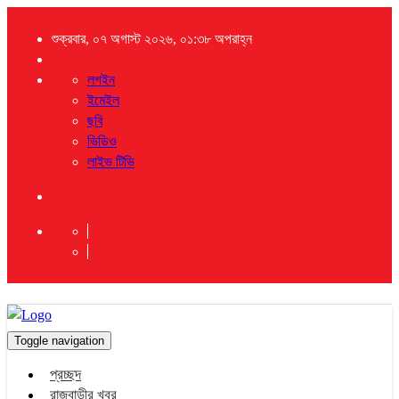
শুক্রবার, ০৭ অগাস্ট ২০২৬, ০১:৩৮ অপরাহ্ন
লগইন
ইমেইল
ছবি
ভিডিও
লাইভ টিভি
Toggle navigation
প্রচ্ছদ
রাজবাড়ীর খবর