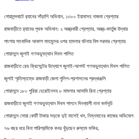
গোয়ালন্দঘাটে র‌্যাবের সাঁড়াশি অভিযান, ১৩০০ ইয়াবাসহ নাজমা গ্রেপ্তার
রাজবাড়ীতে র‌্যাবের পৃথক অভিযান: ২ অস্ত্রধারী গ্রেপ্তার, অস্ত্র-কার্তুজ উদ্ধার
পাংশায় সাংবাদিক আকাশ মাহমুদের ওপর হামলার ঘটনায় বিশু সরদার গ্রেপ্তার
গোয়ালন্দে জুলাই গণঅভ্যুত্থান দিবস পালিত
রাজবাড়ীতে রেড ক্রিসেন্টের উদ্যোগে জুলাই-আগস্ট গণঅভ্যুত্থান দিবস পালিত
জুলাই স্মৃতিস্তম্ভে রাজবাড়ী জেলা পুলিশ-প্রশাসনের শ্রদ্ধাঞ্জলি
গোয়ালন্দে ১৮০ পুরিয়া হেরোইনসহ ৮ মামলার আসামি রিনা গ্রেপ্তার
রাজবাড়ীতে জুলাই গণঅভ্যুত্থান দিবস পালনে দিনব্যাপী নানা কর্মসূচি
গোয়ালন্দে সোয়া কোটি টাকার সড়কে দুই মাসেই ধস, নিম্নমানের কাজের অভিযোগ
৭৬ বছর ধরে বিনা পারিশ্রমিকে কবর খুঁড়ছেন রুস্তম ফকির,