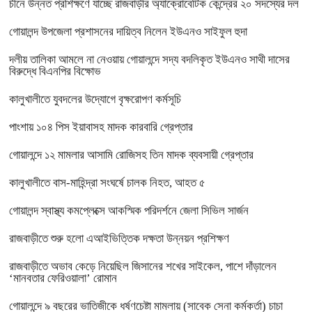
চীনে উন্নত প্রশিক্ষণে যাচ্ছে রাজবাড়ীর অ্যাক্রোবেটিক কেন্দ্রের ২০ সদস্যের দল
গোয়ালন্দ উপজেলা প্রশাসনের দায়িত্ব নিলেন ইউএনও সাইফুল হুদা
দলীয় তালিকা আমলে না নেওয়ায় গোয়ালন্দে সদ্য বদলিকৃত ইউএনও সাথী দাসের
বিরুদ্ধে বিএনপির বিক্ষোভ
কালুখালীতে যুবদলের উদ্যোগে বৃক্ষরোপণ কর্মসূচি
পাংশায় ১০৪ পিস ইয়াবাসহ মাদক কারবারি গ্রেপ্তার
গোয়ালন্দে ১২ মামলার আসামি রোজিসহ তিন মাদক ব্যবসায়ী গ্রেপ্তার
কালুখালীতে বাস-মাহিন্দ্রা সংঘর্ষে চালক নিহত, আহত ৫
গোয়ালন্দ স্বাস্থ্য কমপ্লেক্সে আকস্মিক পরিদর্শনে জেলা সিভিল সার্জন
রাজবাড়ীতে শুরু হলো এআইভিত্তিক দক্ষতা উন্নয়ন প্রশিক্ষণ
রাজবাড়ীতে অভাব কেড়ে নিয়েছিল জিসানের শখের সাইকেল, পাশে দাঁড়ালেন
‘মানবতার ফেরিওয়ালা’ রোমান
গোয়ালন্দে ৯ বছরের ভাতিজীকে ধর্ষণচেষ্টা মামলায় (সাবেক সেনা কর্মকর্তা) চাচা