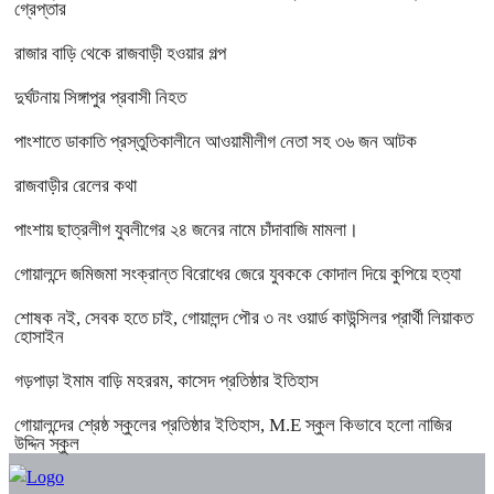
গ্রেপ্তার
রাজার বাড়ি থেকে রাজবাড়ী হওয়ার গল্প
দুর্ঘটনায় সিঙ্গাপুর প্রবাসী নিহত
পাংশাতে ডাকাতি প্রস্তুতিকালীনে আওয়ামীলীগ নেতা সহ ৩৬ জন আটক
রাজবাড়ীর রেলের কথা
পাংশায় ছাত্রলীগ যুবলীগের ২৪ জনের নামে চাঁদাবাজি মামলা।
গোয়ালন্দে জমিজমা সংক্রান্ত বিরোধের জেরে যুবককে কোদাল দিয়ে কুপিয়ে হত্যা
শোষক নই, সেবক হতে চাই, গোয়ালন্দ পৌর ৩ নং ওয়ার্ড কাউন্সিলর প্রার্থী লিয়াকত
হোসাইন
গড়পাড়া ইমাম বাড়ি মহররম, কাসেদ প্রতিষ্ঠার ইতিহাস
গোয়ালন্দের শ্রেষ্ঠ স্কুলের প্রতিষ্ঠার ইতিহাস, M.E স্কুল কিভাবে হলো নাজির
উদ্দিন স্কুল