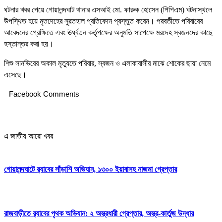
ঘটনার খবর পেয়ে গোয়ালন্দঘাট থানার এসআই মো. ফারুক হোসেন (পিপিএম) ঘটনাস্থলে
উপস্থিত হয়ে মৃতদেহের সুরতহাল প্রতিবেদন প্রস্তুত করেন। পরবর্তীতে পরিবারের
আবেদনের প্রেক্ষিতে এবং ঊর্ধ্বতন কর্তৃপক্ষের অনুমতি সাপেক্ষে মরদেহ স্বজনদের কাছে
হস্তান্তর করা হয়।
শিশু সানভিরের অকাল মৃত্যুতে পরিবার, স্বজন ও এলাকাবাসীর মাঝে শোকের ছায়া নেমে
এসেছে।
Facebook Comments
এ জাতীয় আরো খবর
গোয়ালন্দঘাটে র‌্যাবের সাঁড়াশি অভিযান, ১৩০০ ইয়াবাসহ নাজমা গ্রেপ্তার
রাজবাড়ীতে র‌্যাবের পৃথক অভিযান: ২ অস্ত্রধারী গ্রেপ্তার, অস্ত্র-কার্তুজ উদ্ধার