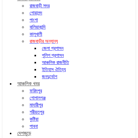
রাজবাড়ী সদর
গোয়ালন্দ
পাংশা
বালিয়াকান্দি
কালুখালী
রাজবাড়ীর অন্যান্য
জেলা প্রশাসন
পুলিশ প্রশাসন
আঞ্চলিক রাজনীতি
ইতিহাস ঐতিহ্য
জনদুর্ভোগ
আঞ্চলিক খবর
ফরিদপুর
গোপালগঞ্জ
মাদারীপুর
শরীয়তপুর
কুষ্টিয়া
পাবনা
দেশজুড়ে