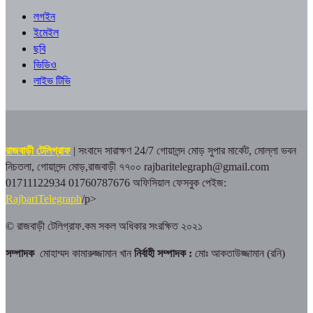
লগইন
ইমেইল
ছবি
ভিডিও
লাইভ টিভি
রাজবাড়ী টেলিগ্রাফ
| সংবাদে সারাক্ষণ 24/7
গোয়ালন্দ মোড় সুপার মার্কেট, মোল্লা ভবন
নিচতলা, গোয়ালন্দ মোড়,রাজবাড়ী ৭৭০০
rajbaritelegraph@gmail.com
01711122934 01760787676
অফিসিয়াল ফেসবুক পেইজ:
RajbariTelegraph
/p>
© রাজবাড়ী টেলিগ্রাফ.কম সকল অধিকার সংরক্ষিত ২০২১
সম্পাদক
মোহাম্মদ কামারুজ্জামান খান
নির্বাহী সম্পাদক :
মোঃ আকতাউজ্জামান (রনি)