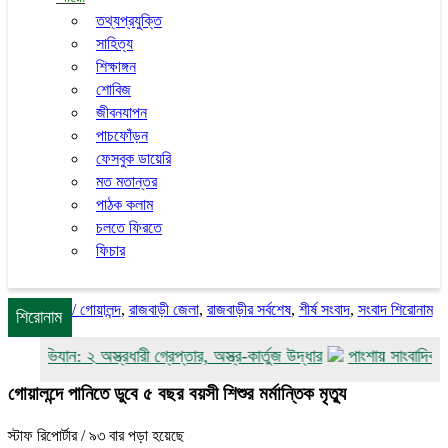
তথ্যপ্রযুক্তি
সাহিত্য
শিক্ষাঙ্গন
শোবিজ
জীবনযাপন
পাচফোঁড়ন
ফেসবুক ডায়েরি
মত মতান্তর
পাঠক কলাম
চলতে ফিরতে
ফিচার
/
গোয়ালন্দ
,
রাজবাড়ী জেলা
,
রাজবাড়ীর সর্বশেষ
,
শীর্ষ সংবাদ
,
সংবাদ শিরোনাম
শিরোনাম
 অভিযান: ২ অস্ত্রধারী গ্রেপ্তার, অস্ত্র-কার্তুজ উদ্ধার
পাংশায় সাংবাদিক আকাশ
গোয়ালন্দে পানিতে ডুবে ৫ বছর বয়সী শিশুর মর্মান্তিক মৃত্যু
স্টাফ রিপোর্টার
/ ৯৩ বার পড়া হয়েছে