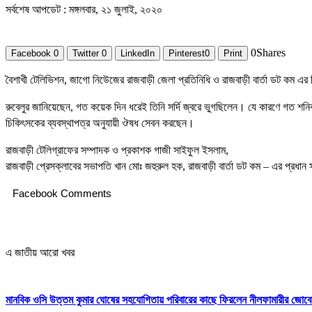
সর্বশেষ আপডেট : মঙ্গলবার, ২১ জুলাই, ২০২০
0
Shares
Facebook
0
Twitter
0
LinkedIn
Pinterest
0
Print
বৈশাখী টেলিভিশন, জাগো নিউেজের রাজবাড়ী জেলা প্রতিনিধি ও রাজবাড়ী বার্তা ডট কম এ
রুবেলুর জানিয়েছেন, গত কয়েক দিন ধরেই তিনি সর্দি জ্বরে ভুগছিলেন। যে কারণে গত শনি
চিকিৎসকের ব্যবস্থাপত্র অনুযায়ী ঔষধ সেবন করছেন।
রাজবাড়ী টেলিগ্রাফের সম্পাদক ও প্রকাশক গাজী সাইফুল ইসলাম,
রাজবাড়ী প্রেসক্লাবের সভাপতি খান মোঃ জহুরুল হক, রাজবাড়ী বার্তা ডট কম – এর প্রধান 
Facebook Comments
এ জাতীয় আরো খবর
মানবিক ওসি উত্তম কুমার ঘোষের সহযোগিতায় পরিবারের কাছে ফিরলেন নীলফামারীর জোবে