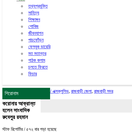
তথ্যপ্রযুক্তি
সাহিত্য
শিক্ষাঙ্গন
শোবিজ
জীবনযাপন
পাচফোঁড়ন
ফেসবুক ডায়েরি
মত মতান্তর
পাঠক কলাম
চলতে ফিরতে
ফিচার
/
এক্সক্লুসিভ
,
রাজবাড়ী জেলা
,
রাজবাড়ী সদর
শিরোনাম
করোনায় আক্রান্ত
হলেন সাংবাদিক
রুবেলুর রহমান
স্টাফ রিপোর্টার
/ ৫৭২ বার পড়া হয়েছে