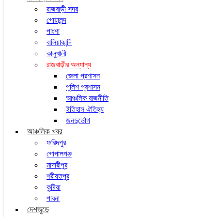
রাজবাড়ী সদর
গোয়ালন্দ
পাংশা
বালিয়াকান্দি
কালুখালী
রাজবাড়ীর অন্যান্য
জেলা প্রশাসন
পুলিশ প্রশাসন
আঞ্চলিক রাজনীতি
ইতিহাস ঐতিহ্য
জনদুর্ভোগ
আঞ্চলিক খবর
ফরিদপুর
গোপালগঞ্জ
মাদারীপুর
শরীয়তপুর
কুষ্টিয়া
পাবনা
দেশজুড়ে