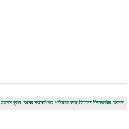
মার ঘোষের সহযোগিতায় পরিবারের কাছে ফিরলেন নীলফামারীর জোবেদা
গোয়ালন্দ