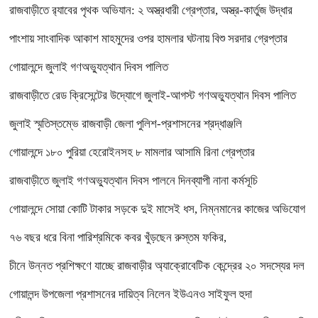
রাজবাড়ীতে র‌্যাবের পৃথক অভিযান: ২ অস্ত্রধারী গ্রেপ্তার, অস্ত্র-কার্তুজ উদ্ধার
পাংশায় সাংবাদিক আকাশ মাহমুদের ওপর হামলার ঘটনায় বিশু সরদার গ্রেপ্তার
গোয়ালন্দে জুলাই গণঅভ্যুত্থান দিবস পালিত
রাজবাড়ীতে রেড ক্রিসেন্টের উদ্যোগে জুলাই-আগস্ট গণঅভ্যুত্থান দিবস পালিত
জুলাই স্মৃতিস্তম্ভে রাজবাড়ী জেলা পুলিশ-প্রশাসনের শ্রদ্ধাঞ্জলি
গোয়ালন্দে ১৮০ পুরিয়া হেরোইনসহ ৮ মামলার আসামি রিনা গ্রেপ্তার
রাজবাড়ীতে জুলাই গণঅভ্যুত্থান দিবস পালনে দিনব্যাপী নানা কর্মসূচি
গোয়ালন্দে সোয়া কোটি টাকার সড়কে দুই মাসেই ধস, নিম্নমানের কাজের অভিযোগ
৭৬ বছর ধরে বিনা পারিশ্রমিকে কবর খুঁড়ছেন রুস্তম ফকির,
চীনে উন্নত প্রশিক্ষণে যাচ্ছে রাজবাড়ীর অ্যাক্রোবেটিক কেন্দ্রের ২০ সদস্যের দল
গোয়ালন্দ উপজেলা প্রশাসনের দায়িত্ব নিলেন ইউএনও সাইফুল হুদা