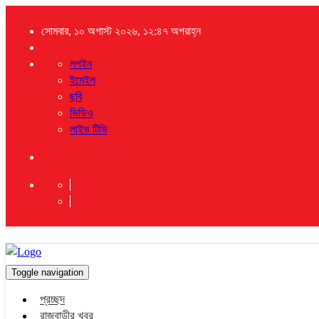
সোমবার, ১০ অগাস্ট ২০২৬, ১২:৪৭ অপরাহ্ন
লগইন
ইমেইল
ছবি
ভিডিও
লাইভ টিভি
Toggle navigation
প্রচ্ছদ
রাজবাড়ীর খবর