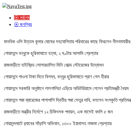
⦿ সর্বশেষ
⦿ জনপ্রিয়
মানবিক ওসি উত্তম কুমার ঘোষের সহযোগিতায় পরিবারের কাছে ফিরলেন নীলফামারীর
গোয়ালন্দে বন্ধুকে ছুরিকাঘাতে হত্যা, ২ ঘণ্টায় আসামি গ্রেপ্তার
রাজবাড়ীতে হাইব্রিড সোলারচালিত মিনি কোল্ড স্টোরেজের উদ্বোধন
গোয়ালন্দে পাওনা টাকা দিতে বিলম্ব, বন্ধুর ছুরিকাঘাতে প্রাণ গেল হীরার
গোয়ালন্দে সরকারি অনুষ্ঠানে লালগালিচা এড়িয়ে অডিটরিয়ামে গেলেন প্রতিমন্ত্রী খৈয়ম
গোয়ালন্দে পদ্মা ব্যারেজের পাশাপাশি দ্বিতীয় পদ্মা সেতুর দাবি, বললেন সংস্কৃতি প্রতিমন্ত
রাজবাড়ীতে মন্ত্রীর নির্দেশে ১২ চিকিৎসক পদায়ন, এক মাসেই বদলি ৫ জন
গোয়ালন্দঘাটে র‌্যাবের সাঁড়াশি অভিযান, ১৩০০ ইয়াবাসহ নাজমা গ্রেপ্তার