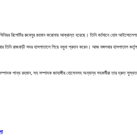
র সিনিয়র রিপোর্টার রুবেলুর রহমান করোনায় আক্রান্ত হয়েছে। তিনি বর্তমানে হোম আইসোলে
বার তিনি রাজবাড়ী সদর হাসপাতালে গিয়ে নমুনা প্রদান করেন। আজ মঙ্গলবার হাসপাতাল কর্ত
সম্পাদক পান্থ রহমান, সহ সম্পাদক জাহাঙ্গীর হোসেনসহ অন্যান্য সহকর্মীরা তার দ্রুত সুস্
দা